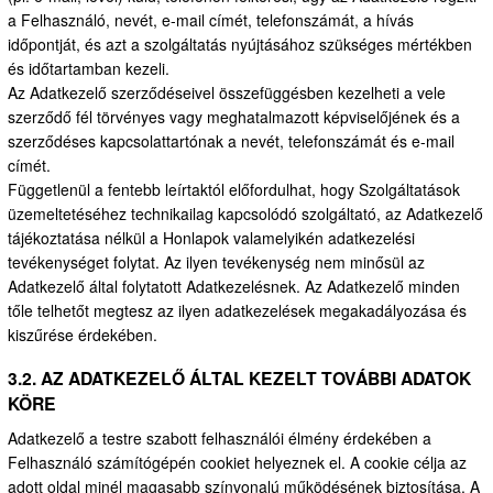
a Felhasználó, nevét, e-mail címét, telefonszámát, a hívás
időpontját, és azt a szolgáltatás nyújtásához szükséges mértékben
és időtartamban kezeli.
Az Adatkezelő szerződéseivel összefüggésben kezelheti a vele
szerződő fél törvényes vagy meghatalmazott képviselőjének és a
szerződéses kapcsolattartónak a nevét, telefonszámát és e-mail
címét.
Függetlenül a fentebb leírtaktól előfordulhat, hogy Szolgáltatások
üzemeltetéséhez technikailag kapcsolódó szolgáltató, az Adatkezelő
tájékoztatása nélkül a Honlapok valamelyikén adatkezelési
tevékenységet folytat. Az ilyen tevékenység nem minősül az
Adatkezelő által folytatott Adatkezelésnek. Az Adatkezelő minden
tőle telhetőt megtesz az ilyen adatkezelések megakadályozása és
kiszűrése érdekében.
3.2. AZ ADATKEZELŐ ÁLTAL KEZELT TOVÁBBI ADATOK
KÖRE
Adatkezelő a testre szabott felhasználói élmény érdekében a
Felhasználó számítógépén cookiet helyeznek el. A cookie célja az
adott oldal minél magasabb színvonalú működésének biztosítása. A