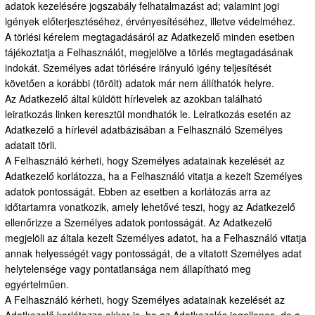
adatok kezelésére jogszabály felhatalmazást ad; valamint jogi
igények előterjesztéséhez, érvényesítéséhez, illetve védelméhez.
A törlési kérelem megtagadásáról az Adatkezelő minden esetben
tájékoztatja a Felhasználót, megjelölve a törlés megtagadásának
indokát. Személyes adat törlésére irányuló igény teljesítését
követően a korábbi (törölt) adatok már nem állíthatók helyre.
Az Adatkezelő által küldött hírlevelek az azokban található
leiratkozás linken keresztül mondhatók le. Leiratkozás esetén az
Adatkezelő a hírlevél adatbázisában a Felhasználó Személyes
adatait törli.
A Felhasználó kérheti, hogy Személyes adatainak kezelését az
Adatkezelő korlátozza, ha a Felhasználó vitatja a kezelt Személyes
adatok pontosságát. Ebben az esetben a korlátozás arra az
időtartamra vonatkozik, amely lehetővé teszi, hogy az Adatkezelő
ellenőrizze a Személyes adatok pontosságát. Az Adatkezelő
megjelöli az általa kezelt Személyes adatot, ha a Felhasználó vitatja
annak helyességét vagy pontosságát, de a vitatott Személyes adat
helytelensége vagy pontatlansága nem állapítható meg
egyértelműen.
A Felhasználó kérheti, hogy Személyes adatainak kezelését az
Adatkezelő korlátozza akkor is, ha az Adatkezelés jogellenes, de a