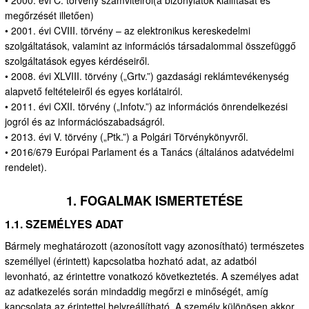
megőrzését illetően)
• 2001. évi CVIII. törvény – az elektronikus kereskedelmi
szolgáltatások, valamint az információs társadalommal összefüggő
szolgáltatások egyes kérdéseiről.
• 2008. évi XLVIII. törvény („Grtv.”) gazdasági reklámtevékenység
alapvető feltételeiről és egyes korlátairól.
• 2011. évi CXII. törvény („Infotv.”) az információs önrendelkezési
jogról és az információszabadságról.
• 2013. évi V. törvény („Ptk.”) a Polgári Törvénykönyvről.
• 2016/679 Európai Parlament és a Tanács (általános adatvédelmi
rendelet).
1. FOGALMAK ISMERTETÉSE
1.1. SZEMÉLYES ADAT
Bármely meghatározott (azonosított vagy azonosítható) természetes
személlyel (érintett) kapcsolatba hozható adat, az adatból
levonható, az érintettre vonatkozó következtetés. A személyes adat
az adatkezelés során mindaddig megőrzi e minőségét, amíg
kapcsolata az érintettel helyreállítható. A személy különösen akkor