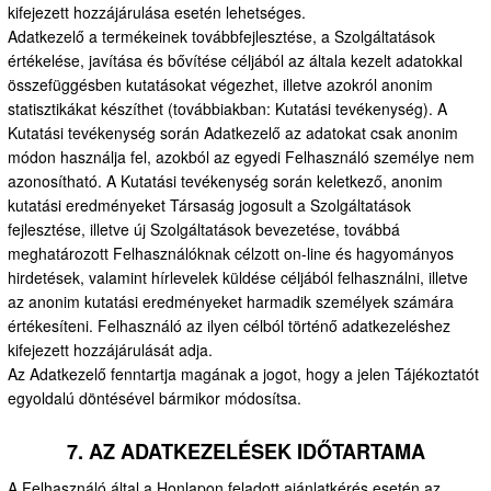
kifejezett hozzájárulása esetén lehetséges.
Adatkezelő a termékeinek továbbfejlesztése, a Szolgáltatások
értékelése, javítása és bővítése céljából az általa kezelt adatokkal
összefüggésben kutatásokat végezhet, illetve azokról anonim
statisztikákat készíthet (továbbiakban: Kutatási tevékenység). A
Kutatási tevékenység során Adatkezelő az adatokat csak anonim
módon használja fel, azokból az egyedi Felhasználó személye nem
azonosítható. A Kutatási tevékenység során keletkező, anonim
kutatási eredményeket Társaság jogosult a Szolgáltatások
fejlesztése, illetve új Szolgáltatások bevezetése, továbbá
meghatározott Felhasználóknak célzott on-line és hagyományos
hirdetések, valamint hírlevelek küldése céljából felhasználni, illetve
az anonim kutatási eredményeket harmadik személyek számára
értékesíteni. Felhasználó az ilyen célból történő adatkezeléshez
kifejezett hozzájárulását adja.
Az Adatkezelő fenntartja magának a jogot, hogy a jelen Tájékoztatót
egyoldalú döntésével bármikor módosítsa.
7. AZ ADATKEZELÉSEK IDŐTARTAMA
A Felhasználó által a Honlapon feladott ajánlatkérés esetén az