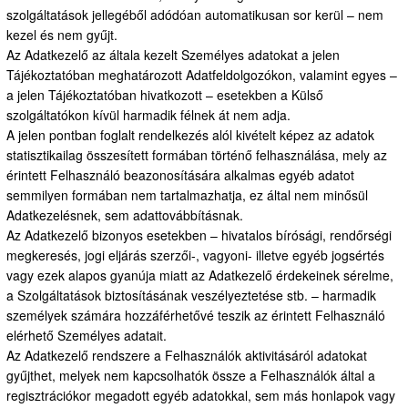
szolgáltatások jellegéből adódóan automatikusan sor kerül – nem
kezel és nem gyűjt.
Az Adatkezelő az általa kezelt Személyes adatokat a jelen
Tájékoztatóban meghatározott Adatfeldolgozókon, valamint egyes –
a jelen Tájékoztatóban hivatkozott – esetekben a Külső
szolgáltatókon kívül harmadik félnek át nem adja.
A jelen pontban foglalt rendelkezés alól kivételt képez az adatok
statisztikailag összesített formában történő felhasználása, mely az
érintett Felhasználó beazonosítására alkalmas egyéb adatot
semmilyen formában nem tartalmazhatja, ez által nem minősül
Adatkezelésnek, sem adattovábbításnak.
Az Adatkezelő bizonyos esetekben – hivatalos bírósági, rendőrségi
megkeresés, jogi eljárás szerzői-, vagyoni- illetve egyéb jogsértés
vagy ezek alapos gyanúja miatt az Adatkezelő érdekeinek sérelme,
a Szolgáltatások biztosításának veszélyeztetése stb. – harmadik
személyek számára hozzáférhetővé teszik az érintett Felhasználó
elérhető Személyes adatait.
Az Adatkezelő rendszere a Felhasználók aktivitásáról adatokat
gyűjthet, melyek nem kapcsolhatók össze a Felhasználók által a
regisztrációkor megadott egyéb adatokkal, sem más honlapok vagy