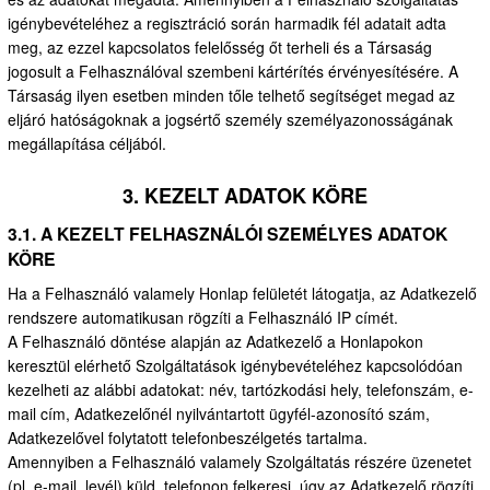
igénybevételéhez a regisztráció során harmadik fél adatait adta
meg, az ezzel kapcsolatos felelősség őt terheli és a Társaság
jogosult a Felhasználóval szembeni kártérítés érvényesítésére. A
Társaság ilyen esetben minden tőle telhető segítséget megad az
eljáró hatóságoknak a jogsértő személy személyazonosságának
megállapítása céljából.
3. KEZELT ADATOK KÖRE
3.1. A KEZELT FELHASZNÁLÓI SZEMÉLYES ADATOK
KÖRE
Ha a Felhasználó valamely Honlap felületét látogatja, az Adatkezelő
rendszere automatikusan rögzíti a Felhasználó IP címét.
A Felhasználó döntése alapján az Adatkezelő a Honlapokon
keresztül elérhető Szolgáltatások igénybevételéhez kapcsolódóan
kezelheti az alábbi adatokat: név, tartózkodási hely, telefonszám, e-
mail cím, Adatkezelőnél nyilvántartott ügyfél-azonosító szám,
Adatkezelővel folytatott telefonbeszélgetés tartalma.
Amennyiben a Felhasználó valamely Szolgáltatás részére üzenetet
(pl. e-mail, levél) küld, telefonon felkeresi, úgy az Adatkezelő rögzíti