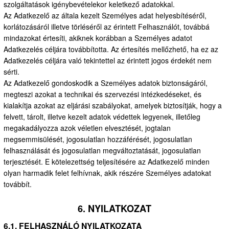
szolgáltatások igénybevételekor keletkező adatokkal.
Az Adatkezelő az általa kezelt Személyes adat helyesbítéséről,
korlátozásáról illetve törléséről az érintett Felhasználót, továbbá
mindazokat értesíti, akiknek korábban a Személyes adatot
Adatkezelés céljára továbbította. Az értesítés mellőzhető, ha ez az
Adatkezelés céljára való tekintettel az érintett jogos érdekét nem
sérti.
Az Adatkezelő gondoskodik a Személyes adatok biztonságáról,
megteszi azokat a technikai és szervezési intézkedéseket, és
kialakítja azokat az eljárási szabályokat, amelyek biztosítják, hogy a
felvett, tárolt, illetve kezelt adatok védettek legyenek, illetőleg
megakadályozza azok véletlen elvesztését, jogtalan
megsemmisülését, jogosulatlan hozzáférését, jogosulatlan
felhasználását és jogosulatlan megváltoztatását, jogosulatlan
terjesztését. E kötelezettség teljesítésére az Adatkezelő minden
olyan harmadik felet felhívnak, akik részére Személyes adatokat
továbbít.
6. NYILATKOZAT
6.1. FELHASZNÁLÓ NYILATKOZATA