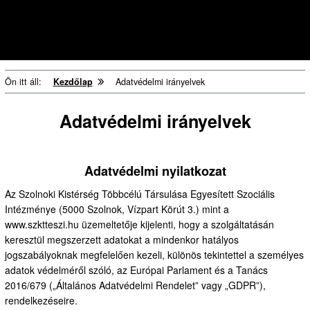
csapatának kreatív programjai.
Ön itt áll:
Kezdőlap
Adatvédelmi irányelvek
Adatvédelmi irányelvek
Adatvédelmi nyilatkozat
Az Szolnoki Kistérség Többcélú Társulása Egyesített Szociális
Intézménye (5000 Szolnok, Vízpart Körút 3.) mint a
www.szktteszi.hu üzemeltetője kijelenti, hogy a szolgáltatásán
keresztül megszerzett adatokat a mindenkor hatályos
jogszabályoknak megfelelően kezeli, különös tekintettel a személyes
adatok védelméről szóló, az Európai Parlament és a Tanács
2016/679 („Általános Adatvédelmi Rendelet” vagy „GDPR”),
rendelkezéseire.