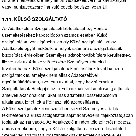
vagy munkavégzésre irányuló egyéb jogviszonyban áll.
1.11. KÜLSŐ SZOLGÁLTATÓ
Az Adatkezelő a Szolgáltatások biztosításához, Honlap
üzemeltetéséhez kapcsolódóan számos esetben Külső
szolgáltatókat vesz igénybe, amely Külső szolgáltatókkal az
Adatkezelő együttműködik, amelyek számára a szolgáltatásaik
biztosítása érdekében Személyes adatok továbbításra kerülhetnek,
illetve akik az Adatkezelő részére Személyes adatokat
továbbíthatnak. Külső szolgáltatónak minősülnek továbbá azon
szolgáltatók is, amelyek nem állnak Adatkezelővel
együttműködésben, azonban az által, hogy hozzáférnek a
Szolgáltatások Honlapjához, a Felhasználókról adatokat gyűjtenek,
amelyek akár önállóan, akár más adatokkal összekapcsolva
alkalmasak lehetnek a Felhasználó azonosítására.
A Külső szolgáltatók rendszereiben kezelt Személyes adatok
tekintetében a Külső szolgáltatók saját adatvédelmi tájékoztatójában
foglaltak az irányadók. Az Adatkezelő minden tőle telhetőt megtesz
annak érdekében, hogy a Külső szolgáltató a részére továbbított
Személyes adatokat a jogszabályoknak megfelelőn kezelje, és