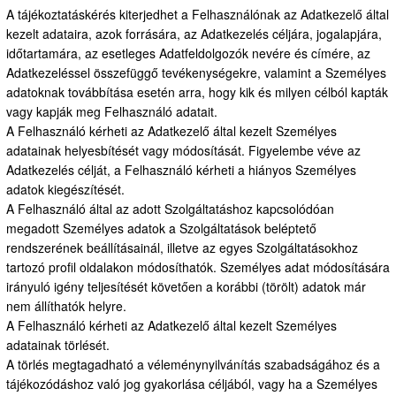
A tájékoztatáskérés kiterjedhet a Felhasználónak az Adatkezelő által
kezelt adataira, azok forrására, az Adatkezelés céljára, jogalapjára,
időtartamára, az esetleges Adatfeldolgozók nevére és címére, az
Adatkezeléssel összefüggő tevékenységekre, valamint a Személyes
adatoknak továbbítása esetén arra, hogy kik és milyen célból kapták
vagy kapják meg Felhasználó adatait.
A Felhasználó kérheti az Adatkezelő által kezelt Személyes
adatainak helyesbítését vagy módosítását. Figyelembe véve az
Adatkezelés célját, a Felhasználó kérheti a hiányos Személyes
adatok kiegészítését.
A Felhasználó által az adott Szolgáltatáshoz kapcsolódóan
megadott Személyes adatok a Szolgáltatások beléptető
rendszerének beállításainál, illetve az egyes Szolgáltatásokhoz
tartozó profil oldalakon módosíthatók. Személyes adat módosítására
irányuló igény teljesítését követően a korábbi (törölt) adatok már
nem állíthatók helyre.
A Felhasználó kérheti az Adatkezelő által kezelt Személyes
adatainak törlését.
A törlés megtagadható a véleménynyilvánítás szabadságához és a
tájékozódáshoz való jog gyakorlása céljából, vagy ha a Személyes