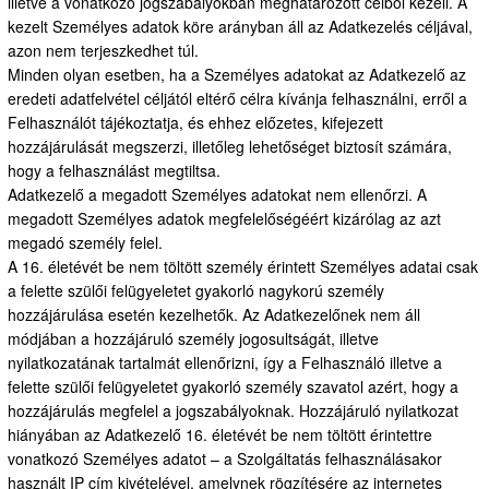
illetve a vonatkozó jogszabályokban meghatározott célból kezeli. A
kezelt Személyes adatok köre arányban áll az Adatkezelés céljával,
azon nem terjeszkedhet túl.
Minden olyan esetben, ha a Személyes adatokat az Adatkezelő az
eredeti adatfelvétel céljától eltérő célra kívánja felhasználni, erről a
Felhasználót tájékoztatja, és ehhez előzetes, kifejezett
hozzájárulását megszerzi, illetőleg lehetőséget biztosít számára,
hogy a felhasználást megtiltsa.
Adatkezelő a megadott Személyes adatokat nem ellenőrzi. A
megadott Személyes adatok megfelelőségéért kizárólag az azt
megadó személy felel.
A 16. életévét be nem töltött személy érintett Személyes adatai csak
a felette szülői felügyeletet gyakorló nagykorú személy
hozzájárulása esetén kezelhetők. Az Adatkezelőnek nem áll
módjában a hozzájáruló személy jogosultságát, illetve
nyilatkozatának tartalmát ellenőrizni, így a Felhasználó illetve a
felette szülői felügyeletet gyakorló személy szavatol azért, hogy a
hozzájárulás megfelel a jogszabályoknak. Hozzájáruló nyilatkozat
hiányában az Adatkezelő 16. életévét be nem töltött érintettre
vonatkozó Személyes adatot – a Szolgáltatás felhasználásakor
használt IP cím kivételével, amelynek rögzítésére az internetes