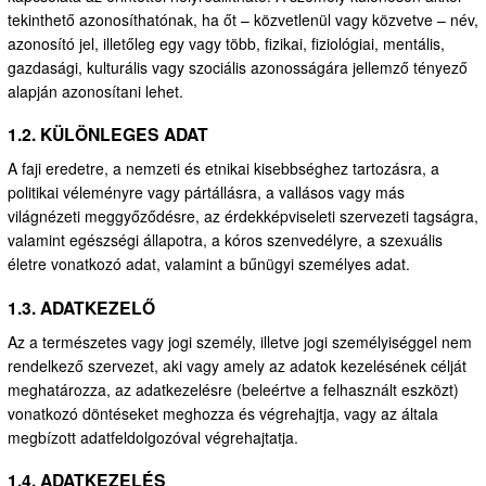
tekinthető azonosíthatónak, ha őt – közvetlenül vagy közvetve – név,
azonosító jel, illetőleg egy vagy több, fizikai, fiziológiai, mentális,
gazdasági, kulturális vagy szociális azonosságára jellemző tényező
alapján azonosítani lehet.
1.2. KÜLÖNLEGES ADAT
A faji eredetre, a nemzeti és etnikai kisebbséghez tartozásra, a
politikai véleményre vagy pártállásra, a vallásos vagy más
világnézeti meggyőződésre, az érdekképviseleti szervezeti tagságra,
valamint egészségi állapotra, a kóros szenvedélyre, a szexuális
életre vonatkozó adat, valamint a bűnügyi személyes adat.
1.3. ADATKEZELŐ
Az a természetes vagy jogi személy, illetve jogi személyiséggel nem
rendelkező szervezet, aki vagy amely az adatok kezelésének célját
meghatározza, az adatkezelésre (beleértve a felhasznált eszközt)
vonatkozó döntéseket meghozza és végrehajtja, vagy az általa
megbízott adatfeldolgozóval végrehajtatja.
1.4. ADATKEZELÉS