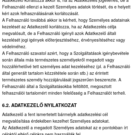
Felhasználó ellenzi a kezelt Személyes adatok törlését, és e helyett
kéri azok felhasználásának korlátozását.
A Felhasználó továbbá akkor is kérheti, hogy Személyes adatainak
kezelését az Adatkezelő korlátozza, ha az Adatkezelés célja
megvalósult, de a Felhasználó igényli azok Adatkezelő általi
kezelését jogi igények előterjesztéséhez, érvényesítéséhez vagy
védelméhez.
A Felhasználó szavatol azért, hogy a Szolgáltatások igénybevétele
során általa más természetes személyekről megadott vagy
hozzáférhetővé tett személyes adat kezeléséhez (pl. a Felhasználó
által generált tartalom közzététele során stb.) az érintett
természetes személy hozzájárulását jogszerűen beszerezte. A
Felhasználó által a Szolgáltatásokba feltöltött, megosztott
felhasználói tartalomért minden felelősség a Felhasználót terheli.
6.2. ADATKEZELŐ NYILATKOZAT
Adatkezelő a fent ismertetett bármelyik adatkezelési cél
megvalósítása érdekében kezelhet Személyes adatokat.
Az Adatkezelő a megadott Személyes adatokat az e pontokban írt
céloktól eltérő célokra nem használják fel.