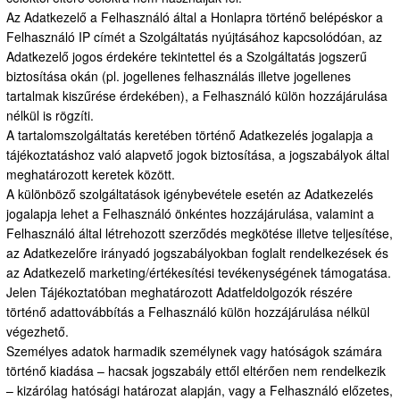
Az Adatkezelő a Felhasználó által a Honlapra történő belépéskor a
Felhasználó IP címét a Szolgáltatás nyújtásához kapcsolódóan, az
Adatkezelő jogos érdekére tekintettel és a Szolgáltatás jogszerű
biztosítása okán (pl. jogellenes felhasználás illetve jogellenes
tartalmak kiszűrése érdekében), a Felhasználó külön hozzájárulása
nélkül is rögzíti.
A tartalomszolgáltatás keretében történő Adatkezelés jogalapja a
tájékoztatáshoz való alapvető jogok biztosítása, a jogszabályok által
meghatározott keretek között.
A különböző szolgáltatások igénybevétele esetén az Adatkezelés
jogalapja lehet a Felhasználó önkéntes hozzájárulása, valamint a
Felhasználó által létrehozott szerződés megkötése illetve teljesítése,
az Adatkezelőre irányadó jogszabályokban foglalt rendelkezések és
az Adatkezelő marketing/értékesítési tevékenységének támogatása.
Jelen Tájékoztatóban meghatározott Adatfeldolgozók részére
történő adattovábbítás a Felhasználó külön hozzájárulása nélkül
végezhető.
Személyes adatok harmadik személynek vagy hatóságok számára
történő kiadása – hacsak jogszabály ettől eltérően nem rendelkezik
– kizárólag hatósági határozat alapján, vagy a Felhasználó előzetes,