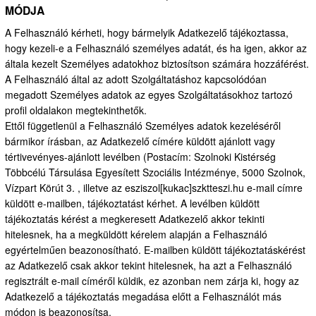
MÓDJA
A Felhasználó kérheti, hogy bármelyik Adatkezelő tájékoztassa,
hogy kezeli-e a Felhasználó személyes adatát, és ha igen, akkor az
általa kezelt Személyes adatokhoz biztosítson számára hozzáférést.
A Felhasználó által az adott Szolgáltatáshoz kapcsolódóan
megadott Személyes adatok az egyes Szolgáltatásokhoz tartozó
profil oldalakon megtekinthetők.
Ettől függetlenül a Felhasználó Személyes adatok kezeléséről
bármikor írásban, az Adatkezelő címére küldött ajánlott vagy
tértivevényes-ajánlott levélben (Postacím: Szolnoki Kistérség
Többcélú Társulása Egyesített Szociális Intézménye, 5000 Szolnok,
Vízpart Körút 3. , illetve az esziszol[kukac]szktteszi.hu e-mail címre
küldött e-mailben, tájékoztatást kérhet. A levélben küldött
tájékoztatás kérést a megkeresett Adatkezelő akkor tekinti
hitelesnek, ha a megküldött kérelem alapján a Felhasználó
egyértelműen beazonosítható. E-mailben küldött tájékoztatáskérést
az Adatkezelő csak akkor tekint hitelesnek, ha azt a Felhasználó
regisztrált e-mail címéről küldik, ez azonban nem zárja ki, hogy az
Adatkezelő a tájékoztatás megadása előtt a Felhasználót más
módon is beazonosítsa.