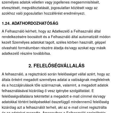
személyes adatok véletlen vagy jogellenes megsemmisítését,
elvesztését, megváltoztatását, jogosulatlan közlését vagy az
azokhoz való jogosulatlan hozzáférést eredményezi.
1.24. ADATHORDOZHATÓSÁG
A Felhasználó kérheti, hogy az Adatkezelő a Felhasználó által
rendelkezésére bocsátott és a Felhasználó által automatizált módon
kezelt Személyes adatokat tagolt, széles körben használt, géppel
olvasható formátumban részére átadja és/vagy azokat egy másik
adatkezelő részére továbbítsa.
2. FELELŐSÉGVÁLLALÁS
A felhasználó, a regisztráció során felelősséget vállal azért, hogy az
általa önként megadott személyes adatai a valóságnak megfelelnek
és a hozzájárulások tőle származnak, valamint, a megadott adatok
felhasználásával kizárólag ő vesz igénybe szolgáltatást. E
felelősségvállalásra tekintettel a megadott e-mail címmel és/vagy
adatokkal történt belépésekkel összefüggő mindennemű felelősség
kizárólag azt a felhasználót terheli, aki az e-mail címet regisztrálta
és az adatokat megadta. Amennyiben a Felhasználó szolgáltatás