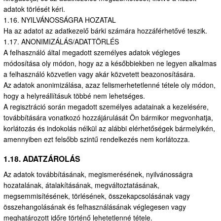
adatok törlését kéri.
1.16. NYILVÁNOSSÁGRA HOZATAL
Ha az adatot az adatkezelő bárki számára hozzáférhetővé teszik.
1.17. ANONIMIZÁLÁS/ADATTÖRLÉS
A felhasználó által megadott személyes adatok végleges
módosítása oly módon, hogy az a későbbiekben ne legyen alkalmas
a felhasználó közvetlen vagy akár közvetett beazonosítására.
Az adatok anonimizálása, azaz felismerhetetlenné tétele oly módon,
hogy a helyreállításuk többé nem lehetséges.
A regisztráció során megadott személyes adatainak a kezelésére,
továbbítására vonatkozó hozzájárulását Ön bármikor megvonhatja,
korlátozás és indokolás nélkül az alábbi elérhetőségek bármelyikén,
amennyiben ezt felsőbb szintű rendelkezés nem korlátozza.
1.18. ADATZÁROLÁS
Az adatok továbbításának, megismerésének, nyilvánosságra
hozatalának, átalakításának, megváltoztatásának,
megsemmisítésének, törlésének, összekapcsolásának vagy
összehangolásának és felhasználásának véglegesen vagy
meghatározott időre történő lehetetlenné tétele.