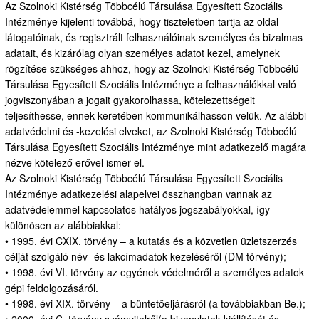
Az Szolnoki Kistérség Többcélú Társulása Egyesített Szociális
Intézménye kijelenti továbbá, hogy tiszteletben tartja az oldal
látogatóinak, és regisztrált felhasználóinak személyes és bizalmas
adatait, és kizárólag olyan személyes adatot kezel, amelynek
rögzítése szükséges ahhoz, hogy az Szolnoki Kistérség Többcélú
Társulása Egyesített Szociális Intézménye a felhasználókkal való
jogviszonyában a jogait gyakorolhassa, kötelezettségeit
teljesíthesse, ennek keretében kommunikálhasson velük. Az alábbi
adatvédelmi és -kezelési elveket, az Szolnoki Kistérség Többcélú
Társulása Egyesített Szociális Intézménye mint adatkezelő magára
nézve kötelező erővel ismer el.
Az Szolnoki Kistérség Többcélú Társulása Egyesített Szociális
Intézménye adatkezelési alapelvei összhangban vannak az
adatvédelemmel kapcsolatos hatályos jogszabályokkal, így
különösen az alábbiakkal:
• 1995. évi CXIX. törvény – a kutatás és a közvetlen üzletszerzés
célját szolgáló név- és lakcímadatok kezeléséről (DM törvény);
• 1998. évi VI. törvény az egyének védelméről a személyes adatok
gépi feldolgozásáról.
• 1998. évi XIX. törvény – a büntetőeljárásról (a továbbiakban Be.);
• 2000. évi C. törvény számvitelről(a bizonylatok kiállítását és