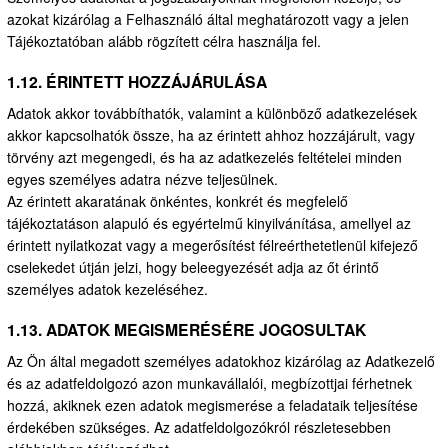
azokat kizárólag a Felhasználó által meghatározott vagy a jelen
Tájékoztatóban alább rögzített célra használja fel.
1.12. ÉRINTETT HOZZÁJÁRULÁSA
Adatok akkor továbbíthatók, valamint a különböző adatkezelések
akkor kapcsolhatók össze, ha az érintett ahhoz hozzájárult, vagy
törvény azt megengedi, és ha az adatkezelés feltételei minden
egyes személyes adatra nézve teljesülnek.
Az érintett akaratának önkéntes, konkrét és megfelelő
tájékoztatáson alapuló és egyértelmű kinyilvánítása, amellyel az
érintett nyilatkozat vagy a megerősítést félreérthetetlenül kifejező
cselekedet útján jelzi, hogy beleegyezését adja az őt érintő
személyes adatok kezeléséhez.
1.13. ADATOK MEGISMERÉSÉRE JOGOSULTAK
Az Ön által megadott személyes adatokhoz kizárólag az Adatkezelő
és az adatfeldolgozó azon munkavállalói, megbízottjai férhetnek
hozzá, akiknek ezen adatok megismerése a feladataik teljesítése
érdekében szükséges. Az adatfeldolgozókról részletesebben