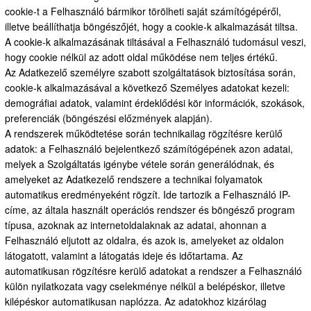
cookie-t a Felhasználó bármikor törölheti saját számítógépéről,
illetve beállíthatja böngészőjét, hogy a cookie-k alkalmazását tiltsa.
A cookie-k alkalmazásának tiltásával a Felhasználó tudomásul veszi,
hogy cookie nélkül az adott oldal működése nem teljes értékű.
Az Adatkezelő személyre szabott szolgáltatások biztosítása során,
cookie-k alkalmazásával a következő Személyes adatokat kezeli:
demográfiai adatok, valamint érdeklődési kör információk, szokások,
preferenciák (böngészési előzmények alapján).
A rendszerek működtetése során technikailag rögzítésre kerülő
adatok: a Felhasználó bejelentkező számítógépének azon adatai,
melyek a Szolgáltatás igénybe vétele során generálódnak, és
amelyeket az Adatkezelő rendszere a technikai folyamatok
automatikus eredményeként rögzít. Ide tartozik a Felhasználó IP-
címe, az általa használt operációs rendszer és böngésző program
típusa, azoknak az internetoldalaknak az adatai, ahonnan a
Felhasználó eljutott az oldalra, és azok is, amelyeket az oldalon
látogatott, valamint a látogatás ideje és időtartama. Az
automatikusan rögzítésre kerülő adatokat a rendszer a Felhasználó
külön nyilatkozata vagy cselekménye nélkül a belépéskor, illetve
kilépéskor automatikusan naplózza. Az adatokhoz kizárólag