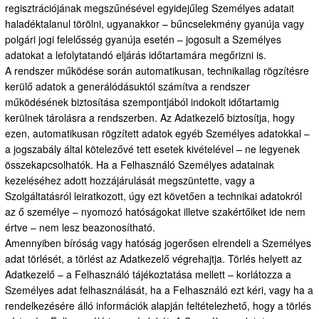
regisztrációjának megszűnésével egyidejűleg Személyes adatait
haladéktalanul törölni, ugyanakkor – bűncselekmény gyanúja vagy
polgári jogi felelősség gyanúja esetén – jogosult a Személyes
adatokat a lefolytatandó eljárás időtartamára megőrizni is.
A rendszer működése során automatikusan, technikailag rögzítésre
kerülő adatok a generálódásuktól számítva a rendszer
működésének biztosítása szempontjából indokolt időtartamig
kerülnek tárolásra a rendszerben. Az Adatkezelő biztosítja, hogy
ezen, automatikusan rögzített adatok egyéb Személyes adatokkal –
a jogszabály által kötelezővé tett esetek kivételével – ne legyenek
összekapcsolhatók. Ha a Felhasználó Személyes adatainak
kezeléséhez adott hozzájárulását megszüntette, vagy a
Szolgáltatásról leiratkozott, úgy ezt követően a technikai adatokról
az ő személye – nyomozó hatóságokat illetve szakértőiket ide nem
értve – nem lesz beazonosítható.
Amennyiben bíróság vagy hatóság jogerősen elrendeli a Személyes
adat törlését, a törlést az Adatkezelő végrehajtja. Törlés helyett az
Adatkezelő – a Felhasználó tájékoztatása mellett – korlátozza a
Személyes adat felhasználását, ha a Felhasználó ezt kéri, vagy ha a
rendelkezésére álló információk alapján feltételezhető, hogy a törlés