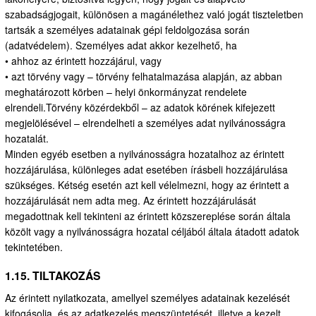
szabadságjogait, különösen a magánélethez való jogát tiszteletben
tartsák a személyes adatainak gépi feldolgozása során
(adatvédelem). Személyes adat akkor kezelhető, ha
• ahhoz az érintett hozzájárul, vagy
• azt törvény vagy – törvény felhatalmazása alapján, az abban
meghatározott körben – helyi önkormányzat rendelete
elrendeli.Törvény közérdekből – az adatok körének kifejezett
megjelölésével – elrendelheti a személyes adat nyilvánosságra
hozatalát.
Minden egyéb esetben a nyilvánosságra hozatalhoz az érintett
hozzájárulása, különleges adat esetében írásbeli hozzájárulása
szükséges. Kétség esetén azt kell vélelmezni, hogy az érintett a
hozzájárulását nem adta meg. Az érintett hozzájárulását
megadottnak kell tekinteni az érintett közszereplése során általa
közölt vagy a nyilvánosságra hozatal céljából általa átadott adatok
tekintetében.
1.15. TILTAKOZÁS
Az érintett nyilatkozata, amellyel személyes adatainak kezelését
kifogásolja, és az adatkezelés megszüntetését, illetve a kezelt