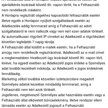
ajánlatkérés lezárását követő 90. napon töröli, ha a Felhasználó
nem rendelkezik másként.
A Honlapra regisztrált cégekhez kapcsolódó felhasználók esetén
illetve egyéb a Honlapon nyújtott szolgáltatások esetén az
Adatkezelés addig fennmarad amíg a Felhasználó az adott
szolgáltatásról le nem iratkozik vagy nem kéri ezen adatok törlését.
Az automatikusan rögzített IP címeket az Adatkezelő a rögzítésüket
követően legfeljebb 7 napig tárolja.
A Felhasználó által küldött e-mailek esetén, ha a Felhasználó
amúgy nem rendelkezik regisztrációval, Adatkezelő az e-mail címet
a megkeresésben hivatkozott ügy lezárását követő 90. napon törli,
kivéve, ha egyedi esetben az Adatkezelő jogos érdeke a Személyes
adat további kezelését indokolja, az Adatkezelő e jogos érdekének
fennállásáig.
Marketing célból továbbá közvetlen üzletszerzésre megadott
Személyes adatok kezelése mindaddig fennmarad, amíg a
Felhasználó nem kéri azok törlését.
Jogellenes, megtévesztő Személyes adat használata esetén vagy a
Felhasználó által elkövetett bűncselekmény, illetve rendszer elleni
támadás esetén az Adatkezelő jogosult a Felhasználó