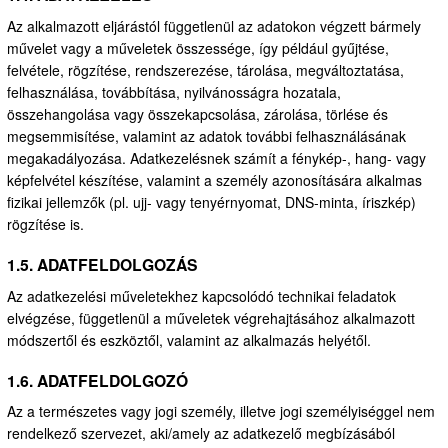
Az alkalmazott eljárástól függetlenül az adatokon végzett bármely
művelet vagy a műveletek összessége, így például gyűjtése,
felvétele, rögzítése, rendszerezése, tárolása, megváltoztatása,
felhasználása, továbbítása, nyilvánosságra hozatala,
összehangolása vagy összekapcsolása, zárolása, törlése és
megsemmisítése, valamint az adatok további felhasználásának
megakadályozása. Adatkezelésnek számít a fénykép-, hang- vagy
képfelvétel készítése, valamint a személy azonosítására alkalmas
fizikai jellemzők (pl. ujj- vagy tenyérnyomat, DNS-minta, íriszkép)
rögzítése is.
1.5. ADATFELDOLGOZÁS
Az adatkezelési műveletekhez kapcsolódó technikai feladatok
elvégzése, függetlenül a műveletek végrehajtásához alkalmazott
módszertől és eszköztől, valamint az alkalmazás helyétől.
1.6. ADATFELDOLGOZÓ
Az a természetes vagy jogi személy, illetve jogi személyiséggel nem
rendelkező szervezet, aki/amely az adatkezelő megbízásából