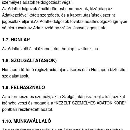
személyes adatok feldolgozását végzi.
Az Adatfeldolgozók önálló döntést nem hoznak, kizárólag az
Adatkezelővel kötött szerződés, és a kapott utasítások szerint
jogosultak eljárni.Az Adatfeldolgozók további adatfeldolgozó igénybe
vételére csak az Adatkezelő hozzájárulásával jogosultak.
1.7. HONLAP
Az Adatkezelő által üzemeltetett honlap: szktteszi.hu
1.8. SZOLGÁLTATÁS(OK)
Honlapon történő regisztráció, ajánlatkérés és a Honlapon biztosított
szolgáltatások.
1.9. FELHASZNÁLÓ
Az a természetes személy, aki a Szolgáltatásokra regisztrál, azokat
igénybe veszi és megadja a “KEZELT SZEMÉLYES ADATOK KÖRE”
pontban részletezett adatot.
1.10. MUNKAVÁLLALÓ
Az a természetes személy aki az Adatkezelővel munkaviszonyban