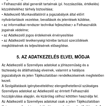
• Felhasználó által generált tartalmak (pl. hozzászólás, értékelés)
közzétételéhez tárhely biztosítása;
• Adatkezelő Munkavállalóiról a jogszabályok által előírt
nyilvántartások vezetése, bevallások és jelentések küldése,
• az informatikai rendszer technikai fejlesztése;• a Felhasználók
jogainak védelme;
• az Adatkezelő jogos érdekeinek érvényesítése
• az Adatkezelő tevékenységi körébe tartozó szerződések
megkötésének és teljesítésének elősegítése.
5. AZ ADATKEZELÉS ELVEI, MÓDJA
Az Adatkezelő a Személyes adatokat a jóhiszeműség és a
tisztesség és átláthatóság elveinek, valamint a hatályos
jogszabályok és jelen Tájékoztatóban rendelkezéseinek megfelelően
kezeli.
A Szolgáltatások igénybevételéhez elengedhetetlenül szükséges
Személyes adatokat az Adatkezelő az érintett Felhasználó
hozzájárulása alapján, és kizárólag célhoz kötötten használja fel.
Az Adatkezelő a Személyes adatokat csak a jelen Tájékoztatóban