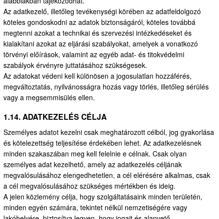
alábbiakban tájékozódhat.
Az adatkezelő, illetőleg tevékenységi körében az adatfeldolgozó
köteles gondoskodni az adatok biztonságáról, köteles továbbá
megtenni azokat a technikai és szervezési intézkedéseket és
kialakítani azokat az eljárási szabályokat, amelyek a vonatkozó
törvényi előírások, valamint az egyéb adat- és titokvédelmi
szabályok érvényre juttatásához szükségesek.
Az adatokat védeni kell különösen a jogosulatlan hozzáférés,
megváltoztatás, nyilvánosságra hozás vagy törlés, illetőleg sérülés
vagy a megsemmisülés ellen.
1.14. ADATKEZELÉS CÉLJA
Személyes adatot kezelni csak meghatározott célból, jog gyakorlása
és kötelezettség teljesítése érdekében lehet. Az adatkezelésnek
minden szakaszában meg kell felelnie e célnak. Csak olyan
személyes adat kezelhető, amely az adatkezelés céljának
megvalósulásához elengedhetetlen, a cél elérésére alkalmas, csak
a cél megvalósulásához szükséges mértékben és ideig.
A jelen közlemény célja, hogy szolgáltatásaink minden területén,
minden egyén számára, tekintet nélkül nemzetiségére vagy
lakóhelyére, biztosítva legyen, hogy jogait és alapvető