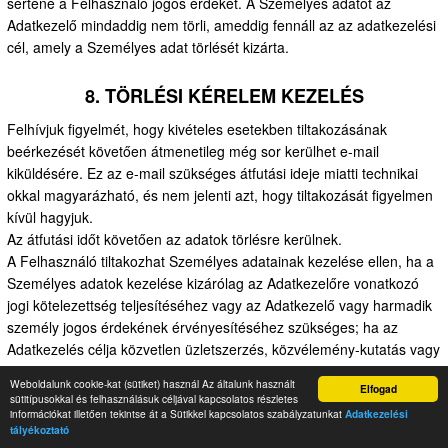
sértené a Felhasználó jogos érdekét. A Személyes adatot az
Adatkezelő mindaddig nem törli, ameddig fennáll az az adatkezelési
cél, amely a Személyes adat törlését kizárta.
8. TÖRLÉSI KÉRELEM KEZELÉS
Felhívjuk figyelmét, hogy kivételes esetekben tiltakozásának
beérkezését követően átmenetileg még sor kerülhet e-mail
kiküldésére. Ez az e-mail szükséges átfutási ideje miatti technikai
okkal magyarázható, és nem jelenti azt, hogy tiltakozását figyelmen
kívül hagyjuk.
Az átfutási időt követően az adatok törlésre kerülnek.
A Felhasználó tiltakozhat Személyes adatainak kezelése ellen, ha a
Személyes adatok kezelése kizárólag az Adatkezelőre vonatkozó
jogi kötelezettség teljesítéséhez vagy az Adatkezelő vagy harmadik
személy jogos érdekének érvényesítéséhez szükséges; ha az
Adatkezelés célja közvetlen üzletszerzés, közvélemény-kutatás vagy
tudományos kutatás; vagy ha az Adatkezelésre közérdekű feladat
Weboldalunk cookie-kat (sütiket) használ Az általunk használt
Elfogad
teljesítése érdekében kerül sor. Az Adatkezelő a Felhasználó
sütitípusokkal és felhasználásuk céljával kapcsolatos részletes
tiltakozásának jogszerűségét megvizsgálják, és ha a tiltakozás
információkat illetően tekintse át a Sütikkel kapcsolatos szabályzatunkat
Adatkezelési
tályékoztató
megalapozottságát megállapítják, az Adatkezelést megszüntetik és