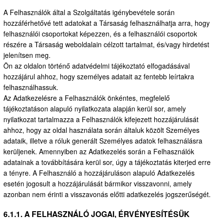
A Felhasználók által a Szolgáltatás igénybevétele során
hozzáférhetővé tett adatokat a Társaság felhasználhatja arra, hogy
felhasználói csoportokat képezzen, és a felhasználói csoportok
részére a Társaság weboldalain célzott tartalmat, és/vagy hirdetést
jelenítsen meg.
Ön az oldalon történő adatvédelmi tájékoztató elfogadásával
hozzájárul ahhoz, hogy személyes adatait az fentebb leírtakra
felhasználhassuk.
Az Adatkezelésre a Felhasználók önkéntes, megfelelő
tájékoztatáson alapuló nyilatkozata alapján kerül sor, amely
nyilatkozat tartalmazza a Felhasználók kifejezett hozzájárulását
ahhoz, hogy az oldal használata során általuk közölt Személyes
adataik, illetve a róluk generált Személyes adatok felhasználásra
kerüljenek. Amennyiben az Adatkezelés során a Felhasználók
adatainak a továbbítására kerül sor, úgy a tájékoztatás kiterjed erre
a tényre. A Felhasználó a hozzájáruláson alapuló Adatkezelés
esetén jogosult a hozzájárulását bármikor visszavonni, amely
azonban nem érinti a visszavonás előtti adatkezelés jogszerűségét.
6.1.1. A FELHASZNÁLÓ JOGAI, ÉRVÉNYESÍTÉSÜK