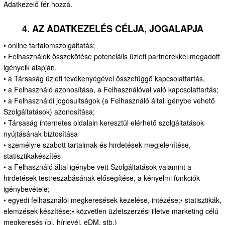
Adatkezelő fér hozzá.
4. AZ ADATKEZELÉS CÉLJA, JOGALAPJA
• online tartalomszolgáltatás;
• Felhasználók összekötése potenciális üzleti partnerekkel megadott
igényeik alapján,
• a Társaság üzleti tevékenyégével összefüggő kapcsolattartás,
• a Felhasználó azonosítása, a Felhasználóval való kapcsolattartás;
• a Felhasználói jogosultságok (a Felhasználó által igénybe vehető
Szolgáltatások) azonosítása;
• Társaság internetes oldalain keresztül elérhető szolgáltatások
nyújtásának biztosítása
• személyre szabott tartalmak és hirdetések megjelenítése,
statisztikakészítés
• a Felhasználó által igénybe vett Szolgáltatások valamint a
hirdetések testreszabásának elősegítése, a kényelmi funkciók
igénybevétele;
• egyedi felhasználói megkeresések kezelése, intézése;• statisztikák,
elemzések készítése;• közvetlen üzletszerzési illetve marketing célú
megkeresés (pl. hírlevél, eDM, stb.)