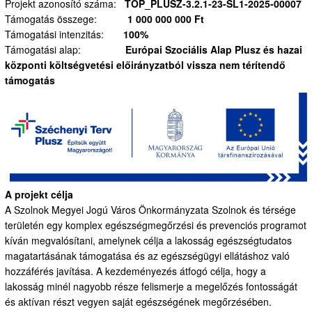
Projekt azonosító száma:
TOP_PLUSZ-3.2.1-23-SL1-2025-00007
Támogatás összege:
1 000 000 000 Ft
Támogatási intenzitás:
100%
Támogatási alap:
Európai Szociális Alap Plusz és hazai
központi költségvetési előirányzatból vissza nem térítendő
támogatás
A projekt célja
A Szolnok Megyei Jogú Város Önkormányzata Szolnok és térsége
területén egy komplex egészségmegőrzési és prevenciós programot
kíván megvalósítani, amelynek célja a lakosság egészségtudatos
magatartásának támogatása és az egészségügyi ellátáshoz való
hozzáférés javítása. A kezdeményezés átfogó célja, hogy a
lakosság minél nagyobb része felismerje a megelőzés fontosságát
és aktívan részt vegyen saját egészségének megőrzésében.