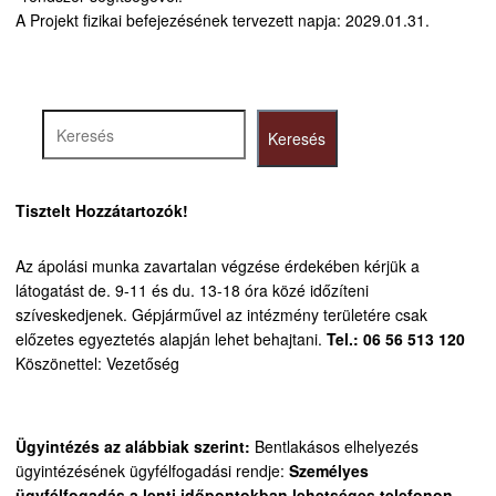
A Projekt fizikai befejezésének tervezett napja: 2029.01.31.
Keresés
Keresés
Tisztelt Hozzátartozók!
Az ápolási munka zavartalan végzése érdekében kérjük a
látogatást de. 9-11 és du. 13-18 óra közé időzíteni
szíveskedjenek.
Gépjárművel az intézmény területére csak
előzetes egyeztetés alapján lehet behajtani.
Tel.: 06 56 513 120
Köszönettel: Vezetőség
Ügyintézés az alábbiak szerint:
Bentlakásos elhelyezés
ügyintézésének ügyfélfogadási rendje:
Személyes
ügyfélfogadás a lenti időpontokban lehetséges telefonon