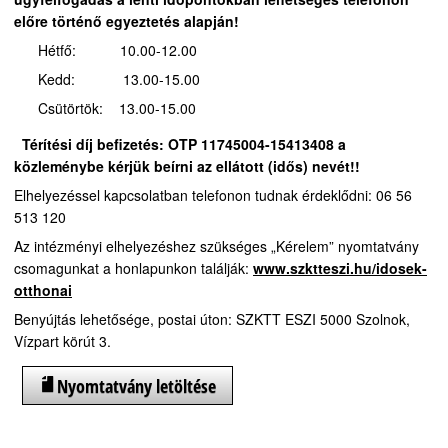
előre történő egyeztetés alapján!
Hétfő: 10.00-12.00
Kedd: 13.00-15.00
Csütörtök: 13.00-15.00
Térítési díj befizetés:
OTP 11745004-15413408 a
közleménybe kérjük beírni az ellátott (idős) nevét!!
Elhelyezéssel kapcsolatban telefonon tudnak érdeklődni: 06 56
513 120
Az intézményi elhelyezéshez szükséges „Kérelem” nyomtatvány
csomagunkat a honlapunkon találják:
www.szktteszi.hu/idosek-
otthonai
Benyújtás lehetősége, postai úton: SZKTT ESZI 5000 Szolnok,
Vízpart körút 3.
Nyomtatvány letöltése