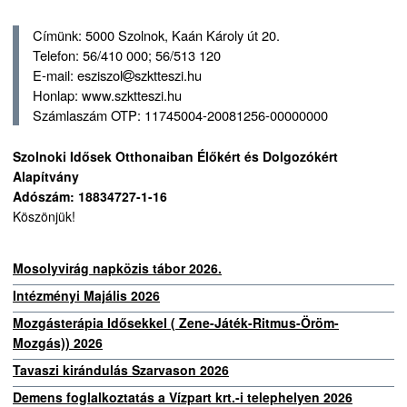
Címünk: 5000 Szolnok, Kaán Károly út 20.
Telefon: 56/410 000; 56/513 120
E-mail: esziszol
szktteszi.hu
Honlap: www.szktteszi.hu
Számlaszám OTP: 11745004-20081256-00000000
Szolnoki Idősek Otthonaiban Élőkért és Dolgozókért
Alapítvány
Adószám: 18834727-1-16
Köszönjük!
Mosolyvirág napközis tábor 2026.
Intézményi Majális 2026
Mozgásterápia Idősekkel ( Zene-Játék-Ritmus-Öröm-
Mozgás)) 2026
Tavaszi kirándulás Szarvason 2026
Demens foglalkoztatás a Vízpart krt.-i telephelyen 2026