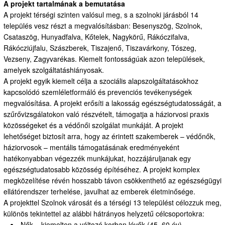
A projekt tartalmának a bemutatása
A projekt térségi szinten valósul meg, s a szolnoki járásból 14
település vesz részt a megvalósításban: Besenyszög, Szolnok,
Csataszög, Hunyadfalva, Kőtelek, Nagykörű, Rákóczifalva,
Rákócziújfalu, Szászberek, Tiszajenő, Tiszavárkony, Tószeg,
Vezseny, Zagyvarékas. Kiemelt fontosságúak azon települések,
amelyek szolgáltatáshiányosak.
A projekt egyik kiemelt célja a szociális alapszolgáltatásokhoz
kapcsolódó szemléletformáló és prevenciós tevékenységek
megvalósítása. A projekt erősíti a lakosság egészségtudatosságát, a
szűrővizsgálatokon való részvételt, támogatja a háziorvosi praxis
közösségeket és a védőnői szolgálat munkáját. A projekt
lehetőséget biztosít arra, hogy az érintett szakemberek – védőnők,
háziorvosok – mentális támogatásának eredményeként
hatékonyabban végezzék munkájukat, hozzájáruljanak egy
egészségtudatosabb közösség építéséhez. A projekt komplex
megközelítése révén hosszabb távon csökkenthető az egészségügyi
ellátórendszer terhelése, javulhat az emberek életminősége.
A projekttel Szolnok városát és a térségi 13 települést célozzuk meg,
különös tekintettel az alábbi hátrányos helyzetű célcsoportokra:
Nők – kiemelten a változó korban lévők (45–60 év)