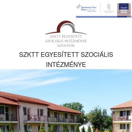
Ugrás a fő
tartalomhoz
Kezdőlapra
ugrás
SZKTT EGYESÍTETT SZOCIÁLIS
INTÉZMÉNYE