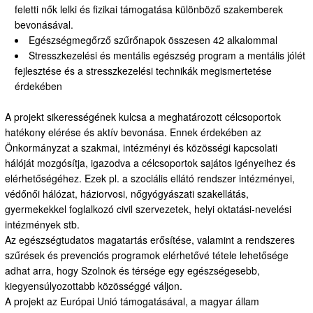
feletti nők lelki és fizikai támogatása különböző szakemberek
bevonásával.
Egészségmegőrző szűrőnapok összesen 42 alkalommal
Stresszkezelési és mentális egészség program a mentális jólét
fejlesztése és a stresszkezelési technikák megismertetése
érdekében
A projekt sikerességének kulcsa a meghatározott célcsoportok
hatékony elérése és aktív bevonása. Ennek érdekében az
Önkormányzat a szakmai, intézményi és közösségi kapcsolati
hálóját mozgósítja, igazodva a célcsoportok sajátos igényeihez és
elérhetőségéhez. Ezek pl. a szociális ellátó rendszer intézményei,
védőnői hálózat, háziorvosi, nőgyógyászati szakellátás,
gyermekekkel foglalkozó civil szervezetek, helyi oktatási-nevelési
intézmények stb.
Az egészségtudatos magatartás erősítése, valamint a rendszeres
szűrések és prevenciós programok elérhetővé tétele lehetősége
adhat arra, hogy Szolnok és térsége egy egészségesebb,
kiegyensúlyozottabb közösséggé váljon.
A projekt az Európai Unió támogatásával, a magyar állam