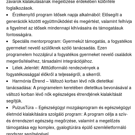
zavarok kialakulásának megelőzése érdekében különféle
foglalkozások.
Érzékenyítő program Idősek napja alkalmából: Elősegíti a
generációk közötti együttműködést és megértést, valamint felhívja
a figyelmet az idősek mindennapi kihívásaira és támogatásuk
fontosságára.
Speciális mentorprogram: Gyermekút támogatás, a fogyatékos
gyermeket nevelő szülőknek szóló tanácsadás. Ezen
programelem hozzájárul a fogyatékos gyermeket nevelő családok
megerősítéséhez, társadalmi integrációjához.
Lélek Jelenlét: Attitűdformáló rendezvények a
fogyatékossággal élőkről a teljességről, a sikerről.
Harmónia Étrend – Változó korban lévő nők dietetikai
tanácsadása: A programelem keretében dietetikus bevonásával a
változó korban lévő nők egészséges étrendjének kialakítását
segítjük.
PulzusTúra – Egészségügyi mozgásprogram és egészségügyi
életmód kialakítására szolgáló program: A program célja a szív-
és érrendszeri egészség megőrzése, valamint a megelőzés
támogatása egy komplex, gyalogtúrára épülő szemléletformáló
rendszer segítségével.