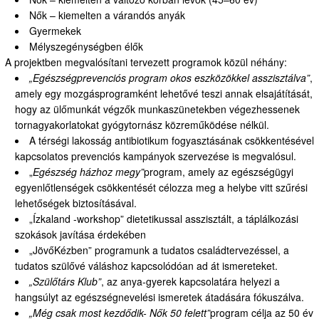
Nők – kiemelten a várandós anyák
Gyermekek
Mélyszegénységben élők
A projektben megvalósítani tervezett programok közül néhány:
„Egészségprevenciós program okos eszközökkel asszisztálva”
,
amely egy mozgásprogramként lehetővé teszi annak elsajátítását,
hogy az ülőmunkát végzők munkaszünetekben végezhessenek
tornagyakorlatokat gyógytornász közreműködése nélkül.
A térségi lakosság antibiotikum fogyasztásának csökkentésével
kapcsolatos prevenciós kampányok szervezése is megvalósul.
„
Egészség házhoz megy”
program, amely az egészségügyi
egyenlőtlenségek csökkentését célozza meg a helybe vitt szűrési
lehetőségek biztosításával.
„Ízkaland -workshop” dietetikussal asszisztált, a táplálkozási
szokások javítása érdekében
„JövőKézben” programunk a tudatos családtervezéssel, a
tudatos szülővé váláshoz kapcsolódóan ad át ismereteket.
„Szülőtárs Klub”
, az anya-gyerek kapcsolatára helyezi a
hangsúlyt az egészségnevelési ismeretek átadására fókuszálva.
„Még csak most kezdődik- Nők 50 felett”
program célja az 50 év