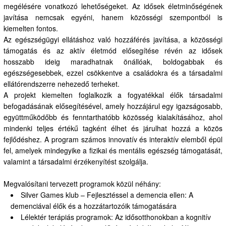
megélésére vonatkozó lehetőségeket. Az idősek életminőségének
javítása nemcsak egyéni, hanem közösségi szempontból is
kiemelten fontos.
Az egészségügyi ellátáshoz való hozzáférés javítása, a közösségi
támogatás és az aktív életmód elősegítése révén az idősek
hosszabb ideig maradhatnak önállóak, boldogabbak és
egészségesebbek, ezzel csökkentve a családokra és a társadalmi
ellátórendszerre nehezedő terheket.
A projekt kiemelten foglalkozik a fogyatékkal élők társadalmi
befogadásának elősegítésével, amely hozzájárul egy igazságosabb,
együttműködőbb és fenntarthatóbb közösség kialakításához, ahol
mindenki teljes értékű tagként élhet és járulhat hozzá a közös
fejlődéshez. A program számos innovatív és interaktív elemből épül
fel, amelyek mindegyike a fizikai és mentális egészség támogatását,
valamint a társadalmi érzékenyítést szolgálja.
Megvalósítani tervezett programok közül néhány:
Silver Games klub – Fejlesztéssel a demencia ellen: A
demenciával élők és a hozzátartozóik támogatására
Lélektér terápiás programok: Az idősotthonokban a kognitív