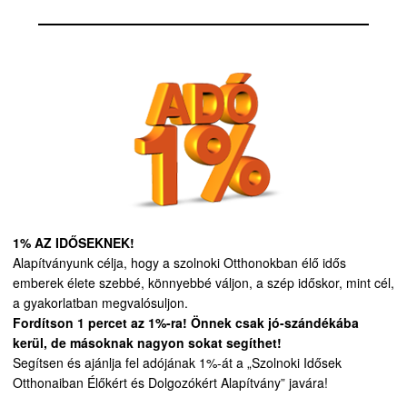
1% AZ IDŐSEKNEK!
Alapítványunk célja, hogy a szolnoki Otthonokban élő idős
emberek élete szebbé, könnyebbé váljon, a szép időskor, mint cél,
a gyakorlatban megvalósuljon.
Fordítson 1 percet az 1%-ra! Önnek csak jó-szándékába
kerül, de másoknak nagyon sokat segíthet!
Segítsen és ajánlja fel adójának 1%-át a „Szolnoki Idősek
Otthonaiban Élőkért és Dolgozókért Alapítvány” javára!