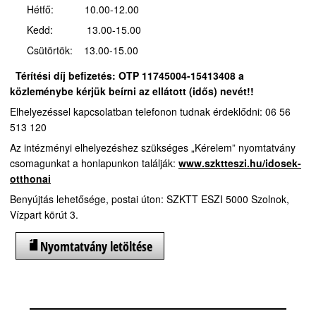
Hétfő: 10.00-12.00
Kedd: 13.00-15.00
Csütörtök: 13.00-15.00
Térítési díj befizetés:
OTP 11745004-15413408 a
közleménybe kérjük beírni az ellátott (idős) nevét!!
Elhelyezéssel kapcsolatban telefonon tudnak érdeklődni: 06 56
513 120
Az intézményi elhelyezéshez szükséges „Kérelem” nyomtatvány
csomagunkat a honlapunkon találják:
www.szktteszi.hu/idosek-
otthonai
Benyújtás lehetősége, postai úton: SZKTT ESZI 5000 Szolnok,
Vízpart körút 3.
Nyomtatvány letöltése