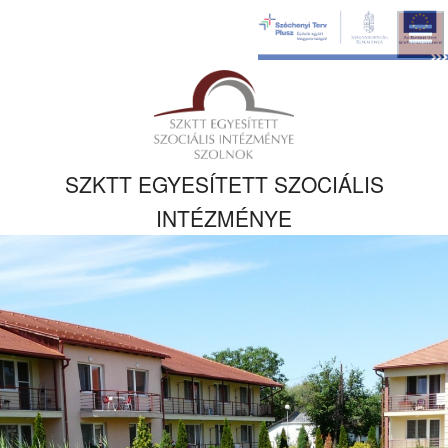
Ugrás a fő
tartalomhoz
Kezdőlapra
ugrás
SZKTT EGYESÍTETT SZOCIÁLIS
INTÉZMÉNYE