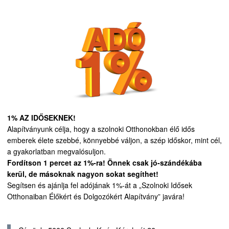
1% AZ IDŐSEKNEK!
Alapítványunk célja, hogy a szolnoki Otthonokban élő idős
emberek élete szebbé, könnyebbé váljon, a szép időskor, mint cél,
a gyakorlatban megvalósuljon.
Fordítson 1 percet az 1%-ra! Önnek csak jó-szándékába
kerül, de másoknak nagyon sokat segíthet!
Segítsen és ajánlja fel adójának 1%-át a „Szolnoki Idősek
Otthonaiban Élőkért és Dolgozókért Alapítvány” javára!