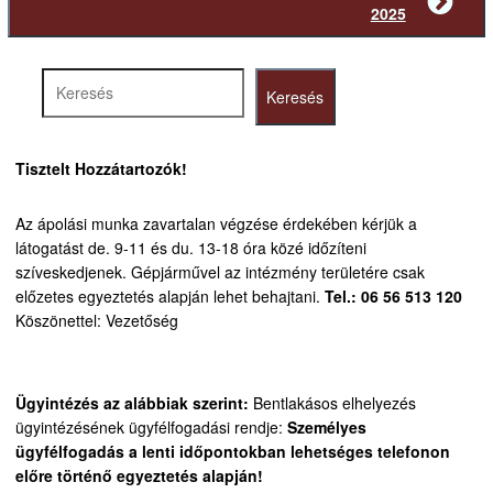
Következő
2025
bejegyzés
Keresés
Keresés
Tisztelt Hozzátartozók!
Az ápolási munka zavartalan végzése érdekében kérjük a
látogatást de. 9-11 és du. 13-18 óra közé időzíteni
szíveskedjenek.
Gépjárművel az intézmény területére csak
előzetes egyeztetés alapján lehet behajtani.
Tel.: 06 56 513 120
Köszönettel: Vezetőség
Ügyintézés az alábbiak szerint:
Bentlakásos elhelyezés
ügyintézésének ügyfélfogadási rendje:
Személyes
ügyfélfogadás a lenti időpontokban lehetséges telefonon
előre történő egyeztetés alapján!