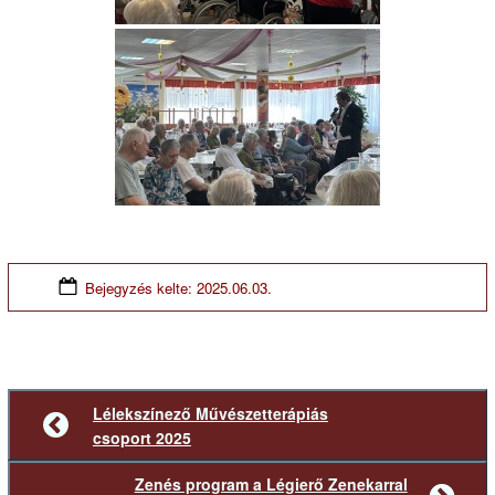
Bejegyzés kelte:
2025.06.03.
Lélekszínező Művészetterápiás
Előző
csoport 2025
bejegyzés
Zenés program a Légierő Zenekarral