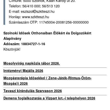
Címünk: 5000 Szolnok, Kaán Károly út 20.
Telefon: 56/410 000; 56/513 120
E-mail: esziszol
szktteszi.hu
Honlap: www.szktteszi.hu
Számlaszám OTP: 11745004-20081256-00000000
Szolnoki Idősek Otthonaiban Élőkért és Dolgozókért
Alapítvány
Adószám: 18834727-1-16
Köszönjük!
Mosolyvirág napközis tábor 2026.
Intézményi Majális 2026
Mozgásterápia Idősekkel ( Zene-Játék-Ritmus-Öröm-
Mozgás)) 2026
Tavaszi kirándulás Szarvason 2026
Demens foglalkoztatás a Vízpart krt.-i telephelyen 2026