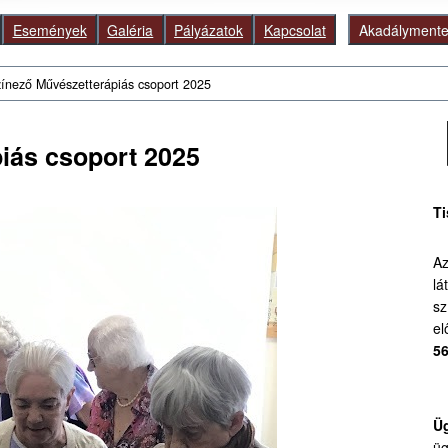
Események
Galéria
Pályázatok
Kapcsolat
Akadálymentes
zínező Művészetterápiás csoport 2025
Ke
iás csoport 2025
Ti
Az
lá
sz
el
56
Üg
üg