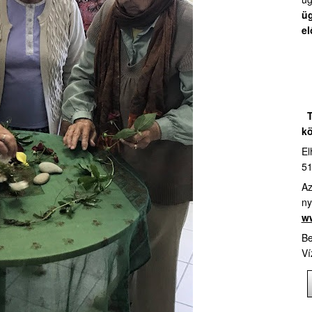
üg
el
T
kö
El
51
Az
ny
ww
Be
Ví