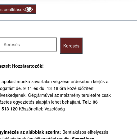
 beállítások
resés
Keresés
sztelt Hozzátartozók!
 ápolási munka zavartalan végzése érdekében kérjük a
togatást de. 9-11 és du. 13-18 óra közé időzíteni
íveskedjenek.
Gépjárművel az intézmény területére csak
őzetes egyeztetés alapján lehet behajtani.
Tel.: 06
 513 120
Köszönettel: Vezetőség
yintézés az alábbiak szerint:
Bentlakásos elhelyezés
yintézésének ügyfélfogadási rendje:
Személyes