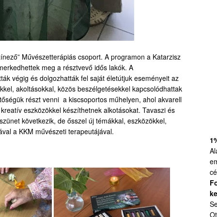
zínező” Művészetterápiás csoport. A programon a Katarzisz
erkedhettek meg a résztvevő idős lakók. A
ák végig és dolgozhatták fel saját életútjuk eseményeit az
kel, akoltásokkal, közös beszélgetésekkel kapcsolódhattak
tőségük részt venni a kiscsoportos műhelyen, ahol akvarell
b kreatív eszközökkel készíthetnek alkotásokat. Tavaszi és
szünet következik, de ősszel új témákkal, eszközökkel,
viával a KKM művészeti terapeutájával.
1
Al
em
cé
Fo
ke
Se
Ot