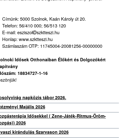
Címünk: 5000 Szolnok, Kaán Károly út 20.
Telefon: 56/410 000; 56/513 120
E-mail: esziszol
szktteszi.hu
Honlap: www.szktteszi.hu
Számlaszám OTP: 11745004-20081256-00000000
olnoki Idősek Otthonaiban Élőkért és Dolgozókért
apítvány
dószám: 18834727-1-16
szönjük!
solyvirág napközis tábor 2026.
tézményi Majális 2026
zgásterápia Idősekkel ( Zene-Játék-Ritmus-Öröm-
zgás)) 2026
vaszi kirándulás Szarvason 2026