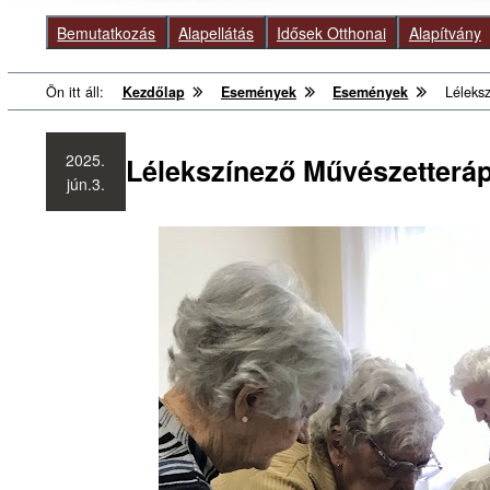
Bemutatkozás
Alapellátás
Idősek Otthonai
Alapítvány
Ön itt áll:
Kezdőlap
Események
Események
Léleks
2025.
Lélekszínező Művészetteráp
jún.
3.