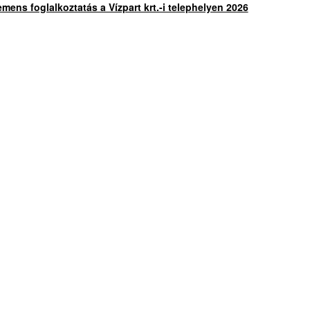
mens foglalkoztatás a Vízpart krt.-i telephelyen 2026