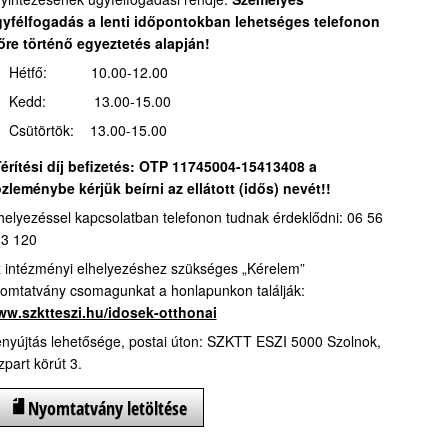
yfélfogadás a lenti időpontokban lehetséges telefonon
őre történő egyeztetés alapján!
Hétfő: 10.00-12.00
Kedd: 13.00-15.00
Csütörtök: 13.00-15.00
érítési díj befizetés:
OTP 11745004-15413408 a
zleménybe kérjük beírni az ellátott (idős) nevét!!
helyezéssel kapcsolatban telefonon tudnak érdeklődni: 06 56
3 120
 intézményi elhelyezéshez szükséges „Kérelem”
omtatvány csomagunkat a honlapunkon találják:
w.szktteszi.hu/idosek-otthonai
nyújtás lehetősége, postai úton: SZKTT ESZI 5000 Szolnok,
zpart körút 3.
Nyomtatvány letöltése