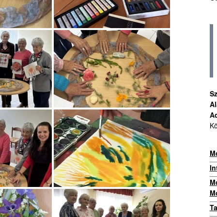
Sz
Al
A
Kö
Mo
In
Mo
Mo
Ta