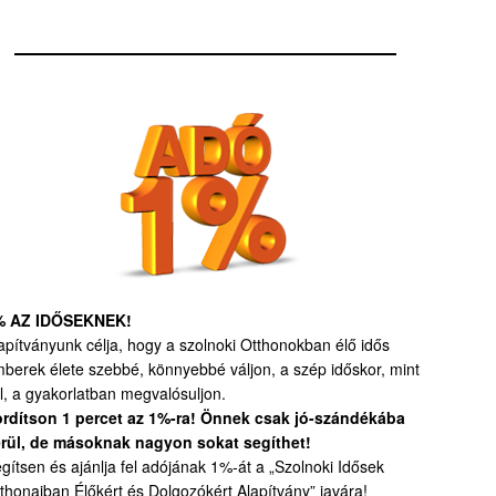
% AZ IDŐSEKNEK!
apítványunk célja, hogy a szolnoki Otthonokban élő idős
berek élete szebbé, könnyebbé váljon, a szép időskor, mint
l, a gyakorlatban megvalósuljon.
rdítson 1 percet az 1%-ra! Önnek csak jó-szándékába
rül, de másoknak nagyon sokat segíthet!
gítsen és ajánlja fel adójának 1%-át a „Szolnoki Idősek
thonaiban Élőkért és Dolgozókért Alapítvány” javára!