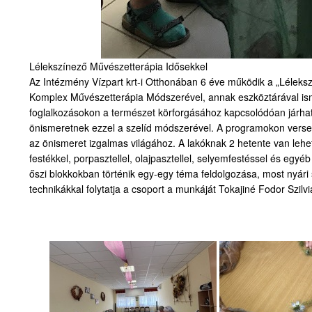
Lélekszínező Művészetterápia Idősekkel
Az Intézmény Vízpart krt-i Otthonában 6 éve működik a „Léleks
Komplex Művészetterápia Módszerével, annak eszköztárával ism
foglalkozásokon a természet körforgásához kapcsolódóan járhatt
önismeretnek ezzel a szelíd módszerével. A programokon versek
az önismeret izgalmas világához. A lakóknak 2 hetente van lehe
festékkel, porpasztellel, olajpasztellel, selyemfestéssel és egyé
őszi blokkokban történik egy-egy téma feldolgozása, most nyári 
technikákkal folytatja a csoport a munkáját Tokajiné Fodor Szil