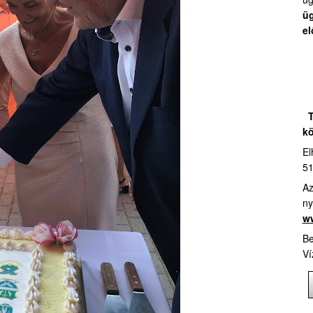
üg
el
T
kö
El
51
Az
ny
ww
Be
Ví