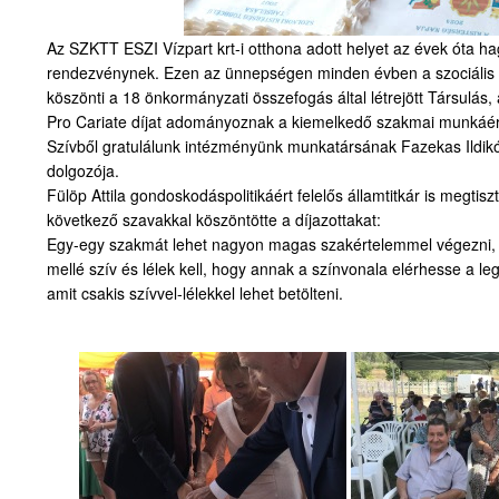
Az SZKTT ESZI Vízpart krt-i otthona adott helyet az évek óta
rendezvénynek. Ezen az ünnepségen minden évben a szociális 
köszönti a 18 önkormányzati összefogás által létrejött Társulás,
Pro Cariate díjat adományoznak a kiemelkedő szakmai munkáér
Szívből gratulálunk intézményünk munkatársának Fazekas Ildikóna
dolgozója.
Fülöp Attila gondoskodáspolitikáért felelős államtitkár is megti
következő szavakkal köszöntötte a díjazottakat:
Egy-egy szakmát lehet nagyon magas szakértelemmel végezni, 
mellé szív és lélek kell, hogy annak a színvonala elérhesse a le
amit csakis szívvel-lélekkel lehet betölteni.