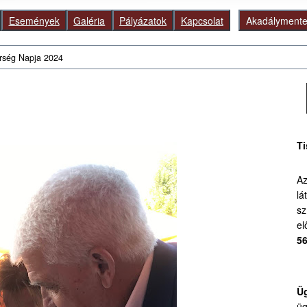
Események
Galéria
Pályázatok
Kapcsolat
Akadálymentes
érség Napja 2024
Ke
Ti
Az
lá
sz
el
56
Üg
üg