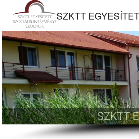
tartalomhoz
SZKTT EGYESÍTET
Kezdőlapra
ugrás
SZKTT 