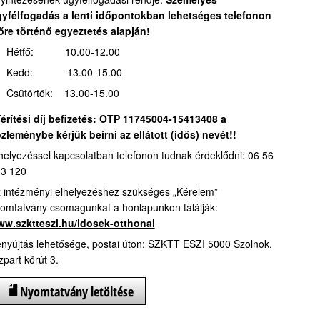
yfélfogadás a lenti időpontokban lehetséges telefonon
őre történő egyeztetés alapján!
Hétfő: 10.00-12.00
Kedd: 13.00-15.00
Csütörtök: 13.00-15.00
érítési díj befizetés:
OTP 11745004-15413408 a
zleménybe kérjük beírni az ellátott (idős) nevét!!
helyezéssel kapcsolatban telefonon tudnak érdeklődni: 06 56
3 120
 intézményi elhelyezéshez szükséges „Kérelem”
omtatvány csomagunkat a honlapunkon találják:
w.szktteszi.hu/idosek-otthonai
nyújtás lehetősége, postai úton: SZKTT ESZI 5000 Szolnok,
zpart körút 3.
Nyomtatvány letöltése