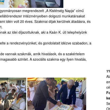
 hagyományosan megrendezett „A Kistérség Napja” című
ellátórendszer intézményeiben dolgozó munkatársakat
 ami idén volt 20 éves. Szakmai díjak kerülnek átadásra, és
t.
k az idei díjazottuknak, aki a Kaán K. úti telephelyünk
sztelte a rendezvényünket, és gondolatait idézve szabadon, a
de vannak szakmák, amik hivatások, és a szakértelem
gmagasabb szintet. A szociális szakma egy ilyen hivatás,
1
Al
em
cé
Fo
ke
Se
Ot