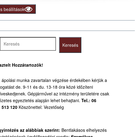
 beállítások
resés
Keresés
sztelt Hozzátartozók!
 ápolási munka zavartalan végzése érdekében kérjük a
togatást de. 9-11 és du. 13-18 óra közé időzíteni
íveskedjenek.
Gépjárművel az intézmény területére csak
őzetes egyeztetés alapján lehet behajtani.
Tel.: 06
 513 120
Köszönettel: Vezetőség
yintézés az alábbiak szerint:
Bentlakásos elhelyezés
yintézésének ügyfélfogadási rendje:
Személyes