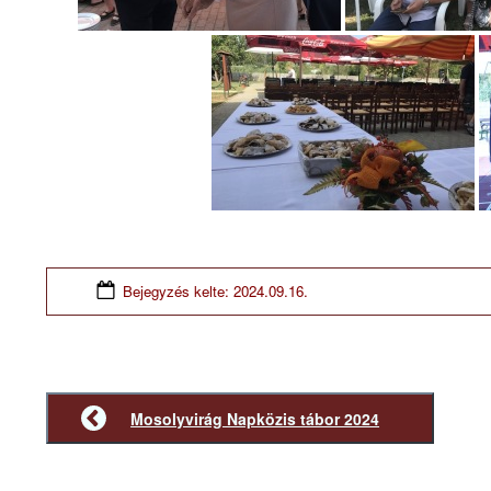
Bejegyzés kelte:
2024.09.16.
Mosolyvirág Napközis tábor 2024
Előző
bejegyzés