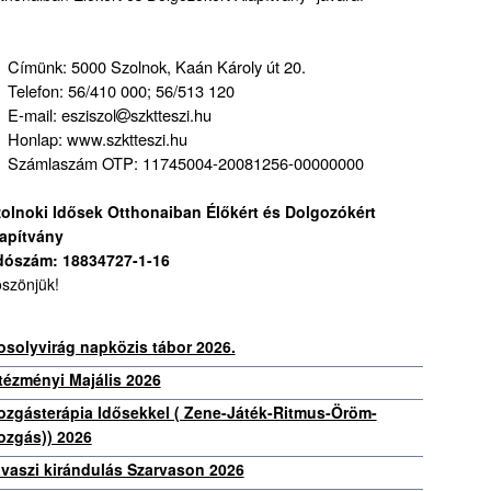
Címünk: 5000 Szolnok, Kaán Károly út 20.
Telefon: 56/410 000; 56/513 120
E-mail: esziszol
szktteszi.hu
Honlap: www.szktteszi.hu
Számlaszám OTP: 11745004-20081256-00000000
olnoki Idősek Otthonaiban Élőkért és Dolgozókért
apítvány
dószám: 18834727-1-16
szönjük!
solyvirág napközis tábor 2026.
tézményi Majális 2026
zgásterápia Idősekkel ( Zene-Játék-Ritmus-Öröm-
zgás)) 2026
vaszi kirándulás Szarvason 2026