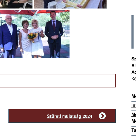
Sz
Al
A
Kö
Mo
In
Mo
Szüreti mulatság 2024
Következő
Mo
bejegyzés
Ta