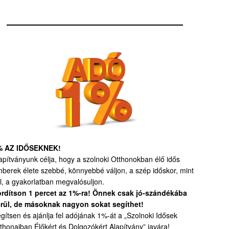
% AZ IDŐSEKNEK!
apítványunk célja, hogy a szolnoki Otthonokban élő idős
berek élete szebbé, könnyebbé váljon, a szép időskor, mint
l, a gyakorlatban megvalósuljon.
rdítson 1 percet az 1%-ra! Önnek csak jó-szándékába
rül, de másoknak nagyon sokat segíthet!
gítsen és ajánlja fel adójának 1%-át a „Szolnoki Idősek
thonaiban Élőkért és Dolgozókért Alapítvány” javára!