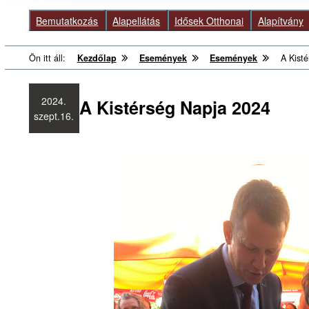
Bemutatkozás
Alapellátás
Idősek Otthonai
Alapítvány
Ön itt áll:
Kezdőlap
Események
Események
A Kist
2024.
A Kistérség Napja 2024
szept.
16.