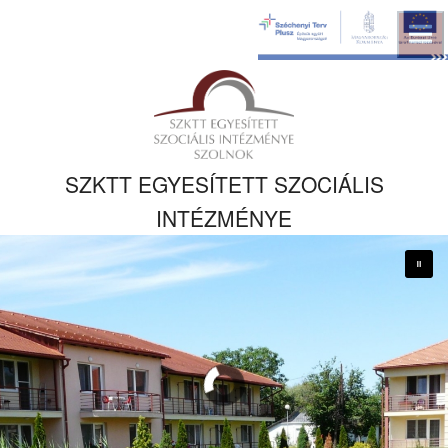
Ugrás a fő
tartalomhoz
Kezdőlapra
ugrás
SZKTT EGYESÍTETT SZOCIÁLIS
INTÉZMÉNYE