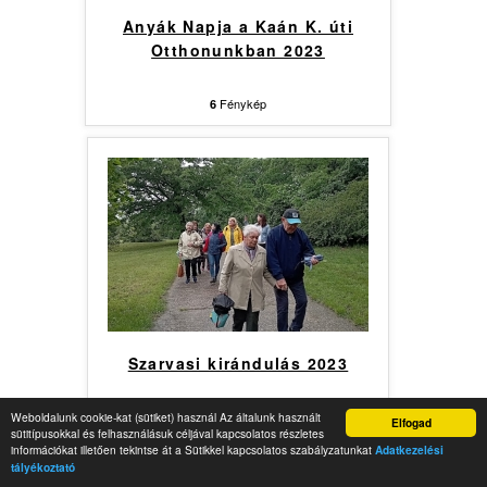
Anyák Napja a Kaán K. úti
Otthonunkban 2023
Fénykép
6
Szarvasi kirándulás 2023
Weboldalunk cookie-kat (sütiket) használ Az általunk használt
Elfogad
sütitípusokkal és felhasználásuk céljával kapcsolatos részletes
Fénykép
9
információkat illetően tekintse át a Sütikkel kapcsolatos szabályzatunkat
Adatkezelési
tályékoztató