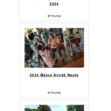
2024
Fénykép
8
2024 Május Anyák Napja
Fénykép
6