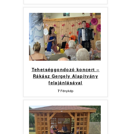
Tehetséggondozó koncert –
Rákász Gergely Alapítvány
felajánlásával
Fénykép
7