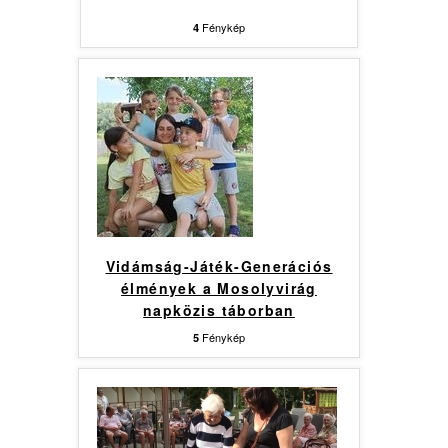
Fénykép
4
Vidámság-Játék-Generációs
élmények a Mosolyvirág
napközis táborban
Fénykép
5