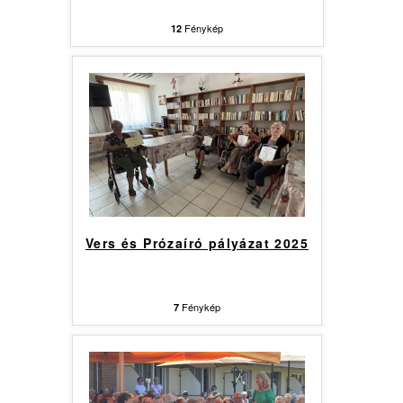
Fénykép
12
Vers és Prózaíró pályázat 2025
Fénykép
7