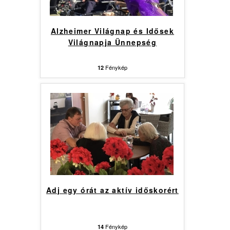
Alzheimer Világnap és Idősek
Világnapja Ünnepség
Fénykép
12
Adj egy órát az aktív időskorért
Fénykép
14