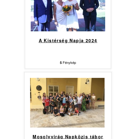
A Kistérség Napja 2024
Fénykép
5
Mosolyvirág Napközis tábor