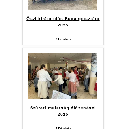
Őszi kirándulás Bugacpusztára
2025
Fénykép
9
Szüreti mulatság élőzenével
2025
Fénykép
7