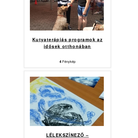
Kutyaterápiás programok az
idősek otthonában
Fénykép
4
LÉLEKSZÍNEZŐ –