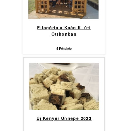
Filagória a Kaán K. úti
Otthonban
Fénykép
5
Új Kenyér Ünnepe 2023