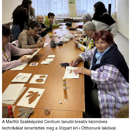
A Martfűi Szakképzési Centrum tanulói kreatív kézműves
technikákat ismertettek meg a Vízpart krt-i Otthonunk lakóival.