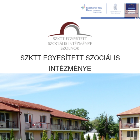
Ugrás a fő
tartalomhoz
Kezdőlapra
ugrás
SZKTT EGYESÍTETT SZOCIÁLIS
INTÉZMÉNYE