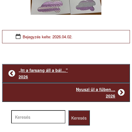
Bejegyzés kelte:
2026.04.02.
„Itt a farsang áll a bál…”
Előző
2026
bejegyzés
Nyuszi ül a fűben…
Következő
2026
bejegyzés
Keresés
Keresés