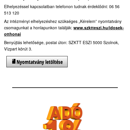
Elhelyezéssel kapcsolatban telefonon tudnak érdeklődni: 06 56
513 120
Az intézményi elhelyezéshez szükséges „Kérelem” nyomtatvány
csomagunkat a honlapunkon találják:
www.szktteszi.hu/idosek-
otthonai
Benyújtás lehetősége, postai úton: SZKTT ESZI 5000 Szolnok,
Vízpart körút 3.
Nyomtatvány letöltése