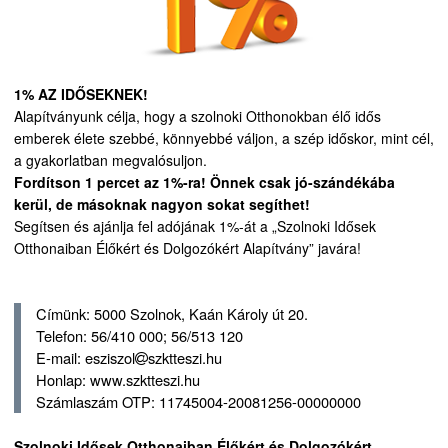
1% AZ IDŐSEKNEK!
Alapítványunk célja, hogy a szolnoki Otthonokban élő idős
emberek élete szebbé, könnyebbé váljon, a szép időskor, mint cél,
a gyakorlatban megvalósuljon.
Fordítson 1 percet az 1%-ra! Önnek csak jó-szándékába
kerül, de másoknak nagyon sokat segíthet!
Segítsen és ajánlja fel adójának 1%-át a „Szolnoki Idősek
Otthonaiban Élőkért és Dolgozókért Alapítvány” javára!
Címünk: 5000 Szolnok, Kaán Károly út 20.
Telefon: 56/410 000; 56/513 120
E-mail: esziszol
szktteszi.hu
Honlap: www.szktteszi.hu
Számlaszám OTP: 11745004-20081256-00000000
Szolnoki Idősek Otthonaiban Élőkért és Dolgozókért