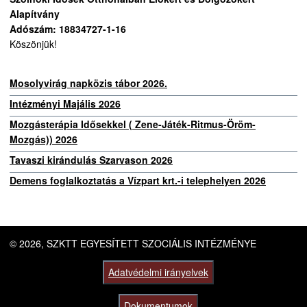
Alapítvány
Adószám: 18834727-1-16
Köszönjük!
Mosolyvirág napközis tábor 2026.
Intézményi Majális 2026
Mozgásterápia Idősekkel ( Zene-Játék-Ritmus-Öröm-
Mozgás)) 2026
Tavaszi kirándulás Szarvason 2026
Demens foglalkoztatás a Vízpart krt.-i telephelyen 2026
© 2026, SZKTT EGYESÍTETT SZOCIÁLIS INTÉZMÉNYE
Adatvédelmi irányelvek
Dokumentumok