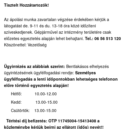
Tisztelt Hozzátartozók!
Az ápolási munka zavartalan végzése érdekében kérjük a
látogatást de. 9-11 és du. 13-18 óra közé időzíteni
szíveskedjenek.
Gépjárművel az intézmény területére csak
előzetes egyeztetés alapján lehet behajtani.
Tel.: 06 56 513 120
Köszönettel: Vezetőség
Ügyintézés az alábbiak szerint:
Bentlakásos elhelyezés
ügyintézésének ügyfélfogadási rendje:
Személyes
ügyfélfogadás a lenti időpontokban lehetséges telefonon
előre történő egyeztetés alapján!
Hétfő: 10.00-12.00
Kedd: 13.00-15.00
Csütörtök: 13.00-15.00
Térítési díj befizetés:
OTP 11745004-15413408 a
közleménybe kérjük beírni az ellátott (idős) nevét!!