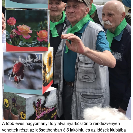
A több éves hagyományt folytatva nyárköszöntő rendezvényen
vehettek részt az idősotthonban élő lakóink, és az idősek klubjába