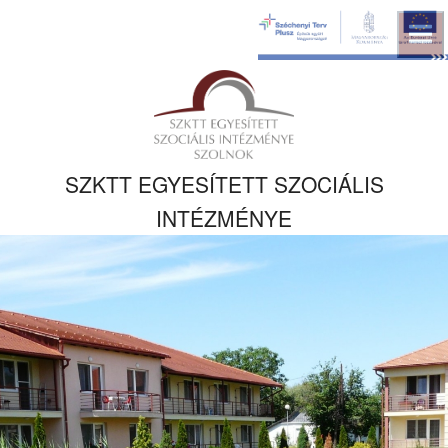
Ugrás a fő
tartalomhoz
Kezdőlapra
ugrás
SZKTT EGYESÍTETT SZOCIÁLIS
INTÉZMÉNYE