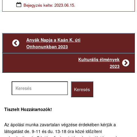
Bejegyzés kelte:
2023.06.15.
Anyák Napja a Kaán K. úti
Előző
Otthonunkban 2023
bejegyzés
Kulturális élmények
Következő
2023
bejegyzés
Keresés
Keresés
Tisztelt Hozzátartozók!
Az ápolási munka zavartalan végzése érdekében kérjük a
látogatást de. 9-11 és du. 13-18 óra közé időzíteni