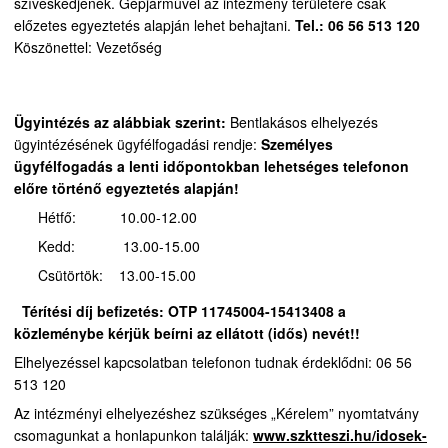
szíveskedjenek.
Gépjárművel az intézmény területére csak
előzetes egyeztetés alapján lehet behajtani.
Tel.: 06 56 513 120
Köszönettel: Vezetőség
Ügyintézés az alábbiak szerint:
Bentlakásos elhelyezés
ügyintézésének ügyfélfogadási rendje:
Személyes
ügyfélfogadás a lenti időpontokban lehetséges telefonon
előre történő egyeztetés alapján!
Hétfő: 10.00-12.00
Kedd: 13.00-15.00
Csütörtök: 13.00-15.00
Térítési díj befizetés:
OTP 11745004-15413408 a
közleménybe kérjük beírni az ellátott (idős) nevét!!
Elhelyezéssel kapcsolatban telefonon tudnak érdeklődni: 06 56
513 120
Az intézményi elhelyezéshez szükséges „Kérelem” nyomtatvány
csomagunkat a honlapunkon találják:
www.szktteszi.hu/idosek-