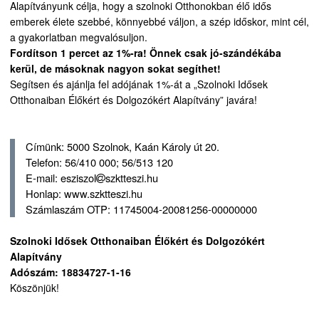
Alapítványunk célja, hogy a szolnoki Otthonokban élő idős
emberek élete szebbé, könnyebbé váljon, a szép időskor, mint cél,
a gyakorlatban megvalósuljon.
Fordítson 1 percet az 1%-ra! Önnek csak jó-szándékába
kerül, de másoknak nagyon sokat segíthet!
Segítsen és ajánlja fel adójának 1%-át a „Szolnoki Idősek
Otthonaiban Élőkért és Dolgozókért Alapítvány” javára!
Címünk: 5000 Szolnok, Kaán Károly út 20.
Telefon: 56/410 000; 56/513 120
E-mail: esziszol
szktteszi.hu
Honlap: www.szktteszi.hu
Számlaszám OTP: 11745004-20081256-00000000
Szolnoki Idősek Otthonaiban Élőkért és Dolgozókért
Alapítvány
Adószám: 18834727-1-16
Köszönjük!