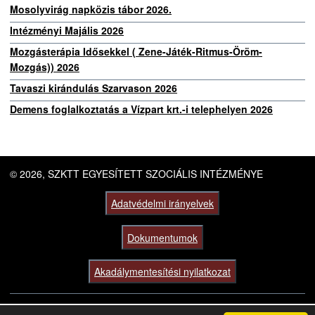
Mosolyvirág napközis tábor 2026.
Intézményi Majális 2026
Mozgásterápia Idősekkel ( Zene-Játék-Ritmus-Öröm-
Mozgás)) 2026
Tavaszi kirándulás Szarvason 2026
Demens foglalkoztatás a Vízpart krt.-i telephelyen 2026
© 2026, SZKTT EGYESÍTETT SZOCIÁLIS INTÉZMÉNYE
Adatvédelmi irányelvek
Dokumentumok
Akadálymentesítési nyilatkozat