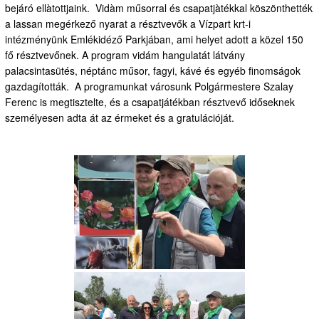
bejáró ellàtottjaink. Vidàm műsorral és csapatjàtékkal köszönthették
a lassan megérkező nyarat a résztvevők a Vízpart krt-i
intézményünk Emlékidéző Parkjában, ami helyet adott a közel 150
fő résztvevőnek. A program vidám hangulatát látvány
palacsintasütés, néptánc műsor, fagyi, kávé és egyéb finomságok
gazdagították. A programunkat városunk Polgármestere Szalay
Ferenc is megtisztelte, és a csapatjátékban résztvevő időseknek
személyesen adta át az érmeket és a gratulációját.