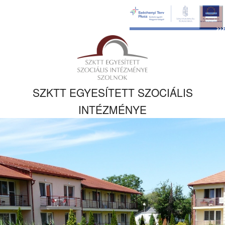
Ugrás a fő
tartalomhoz
Kezdőlapra
ugrás
SZKTT EGYESÍTETT SZOCIÁLIS
INTÉZMÉNYE