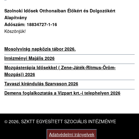
Szolnoki Idősek Otthonaiban Élőkért és Dolgozókért
Alapítvány
Adószám: 18834727-1-16
Köszönjük!
Mosolyvirág napközis tábor 2026.
Intézményi Majális 2026
Mozgásterápia Idősekkel ( Zene-Játék-Ritmus-Öröm-
Mozgás)) 2026
Tavaszi kirándulás Szarvason 2026
Demens foglalkoztatás a Vízpart krt.-i telephelyen 2026
© 2026, SZKTT EGYESÍTETT SZOCIÁLIS INTÉZMÉNYE
Adatvédelmi irányelvek