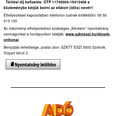
Térítési díj befizetés:
OTP 11745004-15413408 a
közleménybe kérjük beírni az ellátott (idős) nevét!!
Elhelyezéssel kapcsolatban telefonon tudnak érdeklődni: 06 56
513 120
Az intézményi elhelyezéshez szükséges „Kérelem” nyomtatvány
csomagunkat a honlapunkon találják:
www.szktteszi.hu/idosek-
otthonai
Benyújtás lehetősége, postai úton: SZKTT ESZI 5000 Szolnok,
Vízpart körút 3.
Nyomtatvány letöltése