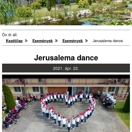
Ön itt áll:
Kezdőlap
Események
Események
Jerusalema dance
Jerusalema dance
2021.
ápr.
22.