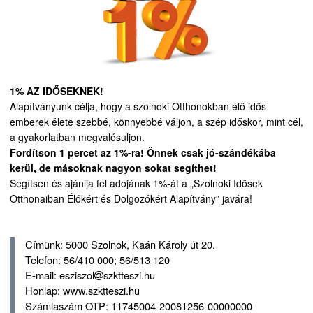
1% AZ IDŐSEKNEK!
Alapítványunk célja, hogy a szolnoki Otthonokban élő idős
emberek élete szebbé, könnyebbé váljon, a szép időskor, mint cél,
a gyakorlatban megvalósuljon.
Fordítson 1 percet az 1%-ra! Önnek csak jó-szándékába
kerül, de másoknak nagyon sokat segíthet!
Segítsen és ajánlja fel adójának 1%-át a „Szolnoki Idősek
Otthonaiban Élőkért és Dolgozókért Alapítvány” javára!
Címünk: 5000 Szolnok, Kaán Károly út 20.
Telefon: 56/410 000; 56/513 120
E-mail: esziszol
szktteszi.hu
Honlap: www.szktteszi.hu
Számlaszám OTP: 11745004-20081256-00000000