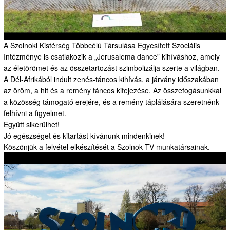
A Szolnoki Kistérség Többcélú Társulása Egyesített Szociális
Intézménye is csatlakozik a „Jerusalema dance” kihíváshoz, amely
az életörömet és az összetartozást szimbolizálja szerte a világban.
A Dél-Afrikából indult zenés-táncos kihívás, a járvány időszakában
az öröm, a hit és a remény táncos kifejezése. Az összefogásunkkal
a közösség támogató erejére, és a remény táplálására szeretnénk
felhívni a figyelmet.
Együtt sikerülhet!
Jó egészséget és kitartást kívánunk mindenkinek!
Köszönjük a felvétel elkészítését a Szolnok TV munkatársainak.