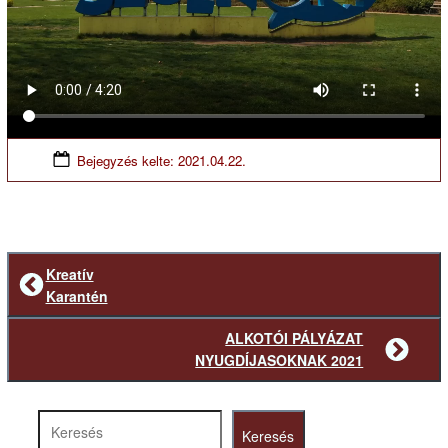
Bejegyzés kelte:
2021.04.22.
Kreatív
Előző
Karantén
bejegyzés
ALKOTÓI PÁLYÁZAT
Következő
NYUGDÍJASOKNAK 2021
bejegyzés
Keresés
Keresés