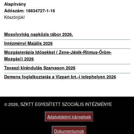
Alapítvány
Adószám: 18834727-1-16
Köszönjük!
Mosolyvirág napközis tábor 2026.
Intézményi Majális 2026
Mozgásterápia Idősekkel ( Zene-Játék-Ritmus-Öröm-
Mozgás)) 2026
Tavaszi kirándulás Szarvason 2026
Demens foglalkoztatás a Vízpart krt.-i telephelyen 2026
© 2026, SZKTT EGYESÍTETT SZOCIÁLIS INTÉZMÉNYE
Adatvédelmi irányelvek
Dokumentumok