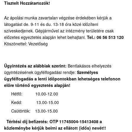
Tisztelt Hozzátartozók!
Az ápolási munka zavartalan végzése érdekében kérjük a
látogatást de. 9-11 és du. 13-18 óra közé időzíteni
szíveskedjenek.
Gépjárművel az intézmény területére csak
előzetes egyeztetés alapján lehet behajtani.
Tel.: 06 56 513 120
Köszönettel: Vezetőség
Ügyintézés az alábbiak szerint:
Bentlakásos elhelyezés
ügyintézésének ügyfélfogadási rendje:
Személyes
ügyfélfogadás a lenti időpontokban lehetséges telefonon
előre történő egyeztetés alapján!
Hétfő: 10.00-12.00
Kedd: 13.00-15.00
Csütörtök: 13.00-15.00
Térítési díj befizetés:
OTP 11745004-15413408 a
közleménybe kérjük beírni az ellátott (idős) nevét!!