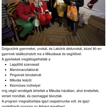
Dolgozóink gyermekei, unokái, és Lakóink dédunokái, közel 90-en
gyermek találkozhatott ma a Mikulással és segítőivel.
A gyerkekek meglátogathatták a
Lappföld szarvasait
Manómanufaktúrát
Pingvinek birodalmát
Mikulás teázót
Kézműves műhelyet
míg végül vendégek lehettek a Mikulás házában, ahol énekeltek,
verset mondtak, és csomaggal távoztak.
A program megvalósítása igazi csapatmunka volt, és igazi
családbarát program az Advent jegyében!