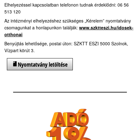
Elhelyezéssel kapcsolatban telefonon tudnak érdeklődni: 06 56
513 120
Az intézményi elhelyezéshez szükséges „Kérelem” nyomtatvány
csomagunkat a honlapunkon találják:
www.szktteszi.hu/idosek-
otthonai
Benyújtás lehetősége, postai úton: SZKTT ESZI 5000 Szolnok,
Vízpart körút 3.
Nyomtatvány letöltése