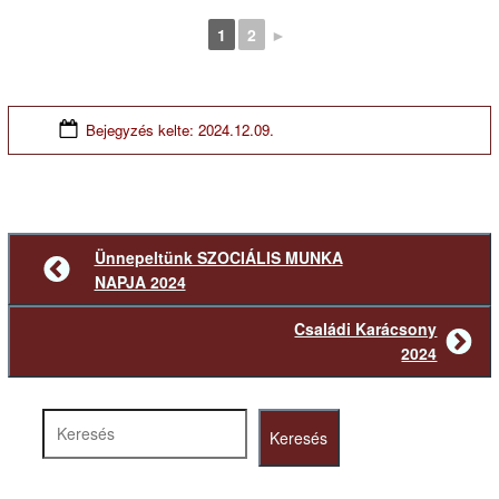
1
2
►
Bejegyzés kelte:
2024.12.09.
Ünnepeltünk SZOCIÁLIS MUNKA
Előző
NAPJA 2024
bejegyzés
Családi Karácsony
Következő
2024
bejegyzés
Keresés
Keresés