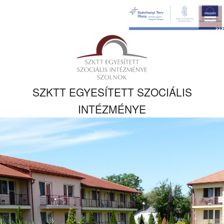
Ugrás a fő
tartalomhoz
Kezdőlapra
ugrás
SZKTT EGYESÍTETT SZOCIÁLIS
INTÉZMÉNYE