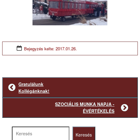
Bejegyzés kelte:
2017.01.26.
Gratulálunk
Előző
Kollégánknak!
bejegyzés
SZOCIÁLIS MUNKA NAPJA -
Következő
ÉVÉRTÉKELÉS
bejegyzés
Keresés
Keresés