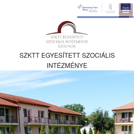
Ugrás a fő
tartalomhoz
Kezdőlapra
ugrás
SZKTT EGYESÍTETT SZOCIÁLIS
INTÉZMÉNYE