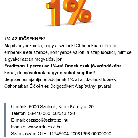
1% AZ IDŐSEKNEK!
Alapítványunk célja, hogy a szolnoki Otthonokban élő idős
emberek élete szebbé, könnyebbé váljon, a szép időskor, mint cél,
a gyakorlatban megvalósuljon.
Fordítson 1 percet az 1%-ra! Önnek csak jó-szándékába
kerül, de másoknak nagyon sokat segíthet!
Segítsen és ajánlja fel adójának 1%-át a „Szolnoki Idősek
Otthonaiban Élőkért és Dolgozókért Alapítvány” javára!
Címünk: 5000 Szolnok, Kaán Károly út 20.
Telefon: 56/410 000; 56/513 120
E-mail: esziszol
szktteszi.hu
Honlap: www.szktteszi.hu
Számlaszám OTP: 11745004-20081256-00000000