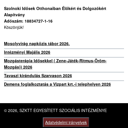
Szolnoki Idősek Otthonaiban Élőkért és Dolgozókért
Alapítvány
Adószám: 18834727-1-16
Köszönjük!
Mosolyvirág napközis tábor 2026.
Intézményi Majális 2026
Mozgásterápia Idősekkel ( Zene-Játék-Ritmus-Öröm-
Mozgás)) 2026
Tavaszi kirándulás Szarvason 2026
Demens foglalkoztatás a Vízpart krt.-i telephelyen 2026
© 2026, SZKTT EGYESÍTETT SZOCIÁLIS INTÉZMÉNYE
Adatvédelmi irányelvek