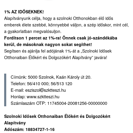
1% AZ IDŐSEKNEK!
Alapítványunk célja, hogy a szolnoki Otthonokban élő idős
emberek élete szebbé, könnyebbé váljon, a szép időskor, mint cél,
a gyakorlatban megvalósuljon.
Fordítson 1 percet az 1%-ra! Önnek csak jó-szándékába
kerül, de másoknak nagyon sokat segíthet!
Segítsen és ajánlja fel adójának 1%-át a „Szolnoki Idősek
Otthonaiban Élőkért és Dolgozókért Alapítvány” javára!
Címünk: 5000 Szolnok, Kaán Károly út 20.
Telefon: 56/410 000; 56/513 120
E-mail: esziszol
szktteszi.hu
Honlap: www.szktteszi.hu
Számlaszám OTP: 11745004-20081256-00000000
Szolnoki Idősek Otthonaiban Élőkért és Dolgozókért
Alapítvány
Adószám: 18834727-1-16