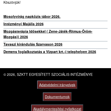
Köszönjük!
Mosolyvirág napközis tábor 2026.
Intézményi Majális 2026
Mozgásterápia Idősekkel ( Zene-Játék-Ritmus-Öröm-
Mozgás)) 2026
Tavaszi kirándulás Szarvason 2026
Demens foglalkoztatás a Vízpart krt.-i telephelyen 2026
© 2026, SZKTT EGYESÍTETT SZOCIÁLIS INTÉZMÉNYE
Adatvédelmi irányelvek
Dokumentumok
Akadálymentesítési nyilatkozat