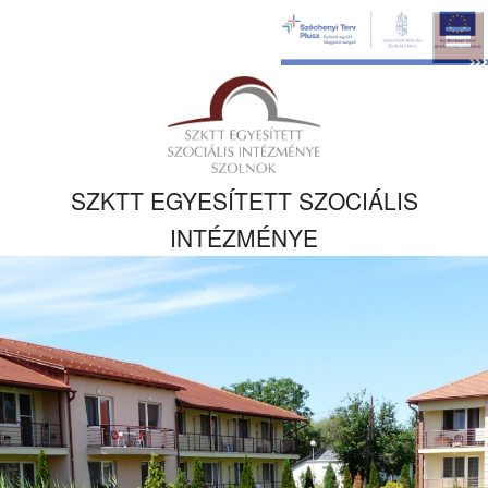
Ugrás a fő
tartalomhoz
Kezdőlapra
ugrás
SZKTT EGYESÍTETT SZOCIÁLIS
INTÉZMÉNYE