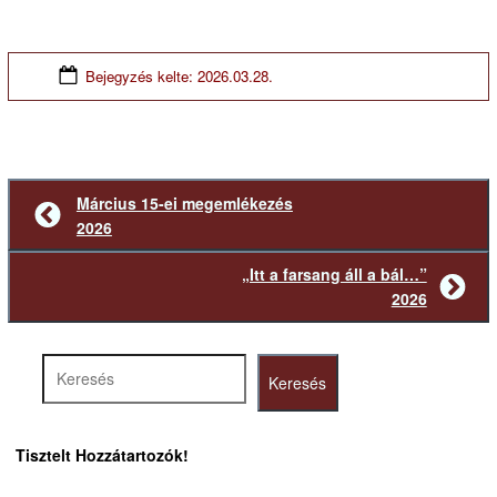
Bejegyzés kelte:
2026.03.28.
Március 15-ei megemlékezés
Előző
2026
bejegyzés
„Itt a farsang áll a bál…”
Következő
2026
bejegyzés
Keresés
Keresés
Tisztelt Hozzátartozók!