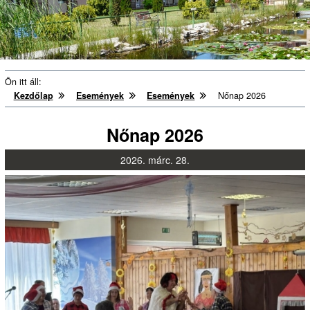
Ön itt áll:
Kezdőlap
Események
Események
Nőnap 2026
Nőnap 2026
2026.
márc.
28.