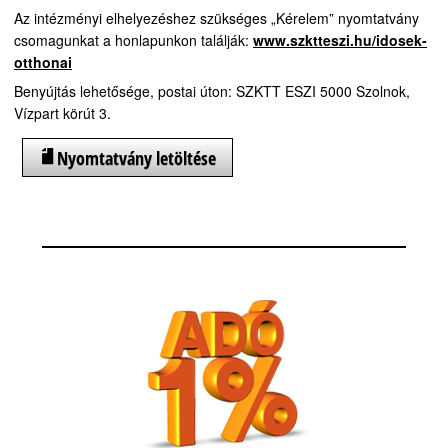
Az intézményi elhelyezéshez szükséges „Kérelem” nyomtatvány
csomagunkat a honlapunkon találják:
www.szktteszi.hu/idosek-
otthonai
Benyújtás lehetősége, postai úton: SZKTT ESZI 5000 Szolnok,
Vízpart körút 3.
Nyomtatvány letöltése