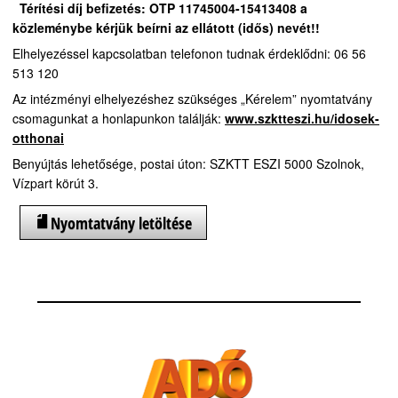
Térítési díj befizetés:
OTP 11745004-15413408 a
közleménybe kérjük beírni az ellátott (idős) nevét!!
Elhelyezéssel kapcsolatban telefonon tudnak érdeklődni: 06 56
513 120
Az intézményi elhelyezéshez szükséges „Kérelem” nyomtatvány
csomagunkat a honlapunkon találják:
www.szktteszi.hu/idosek-
otthonai
Benyújtás lehetősége, postai úton: SZKTT ESZI 5000 Szolnok,
Vízpart körút 3.
Nyomtatvány letöltése