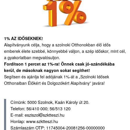
1% AZ IDŐSEKNEK!
Alapítványunk célja, hogy a szolnoki Otthonokban élő idős
emberek élete szebbé, könnyebbé váljon, a szép időskor, mint cél,
a gyakorlatban megvalósuljon.
Fordítson 1 percet az 1%-ra! Önnek csak jó-szándékába
kerül, de másoknak nagyon sokat segíthet!
Segítsen és ajánlja fel adójának 1%-át a „Szolnoki Idősek
Otthonaiban Élőkért és Dolgozókért Alapítvány” javára!
Címünk: 5000 Szolnok, Kaán Károly út 20.
Telefon: 56/410 000; 56/513 120
E-mail: esziszol
szktteszi.hu
Honlap: www.szktteszi.hu
Számlaszám OTP: 11745004-20081256-00000000