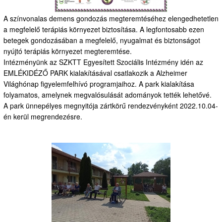
A színvonalas demens gondozás megteremtéséhez elengedhetetlen
a megfelelő terápiás környezet biztosítása. A legfontosabb ezen
betegek gondozásában a megfelelő, nyugalmat és biztonságot
nyújtó terápiás környezet megteremtése.
Intézményünk az SZKTT Egyesített Szociális Intézmény idén az
EMLÉKIDÉZŐ PARK kialakításával csatlakozik a Alzheimer
Világhónap figyelemfelhívó programjaihoz. A park kialakítása
folyamatos, amelynek megvalósulását adományok tették lehetővé.
A park ünnepélyes megnyitója zártkörű rendezvényként 2022.10.04-
én kerül megrendezésre.