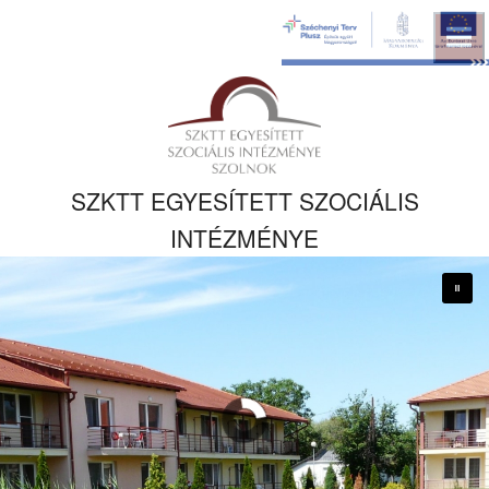
Ugrás a fő
tartalomhoz
Kezdőlapra
ugrás
SZKTT EGYESÍTETT SZOCIÁLIS
INTÉZMÉNYE