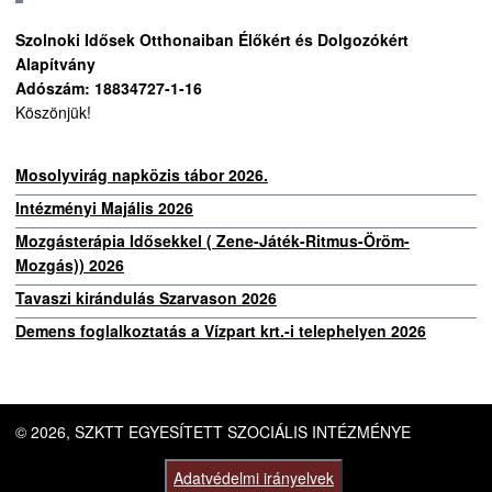
Szolnoki Idősek Otthonaiban Élőkért és Dolgozókért
Alapítvány
Adószám: 18834727-1-16
Köszönjük!
Mosolyvirág napközis tábor 2026.
Intézményi Majális 2026
Mozgásterápia Idősekkel ( Zene-Játék-Ritmus-Öröm-
Mozgás)) 2026
Tavaszi kirándulás Szarvason 2026
Demens foglalkoztatás a Vízpart krt.-i telephelyen 2026
© 2026, SZKTT EGYESÍTETT SZOCIÁLIS INTÉZMÉNYE
Adatvédelmi irányelvek