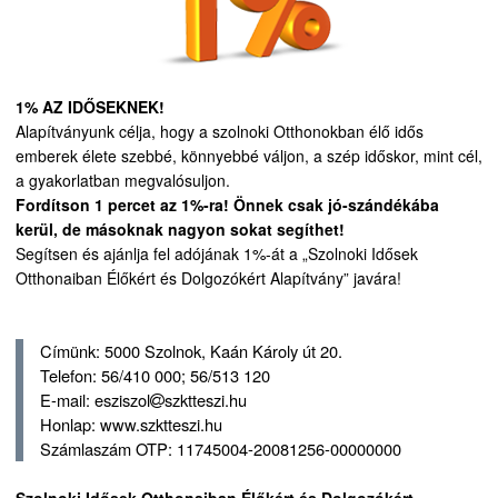
1% AZ IDŐSEKNEK!
Alapítványunk célja, hogy a szolnoki Otthonokban élő idős
emberek élete szebbé, könnyebbé váljon, a szép időskor, mint cél,
a gyakorlatban megvalósuljon.
Fordítson 1 percet az 1%-ra! Önnek csak jó-szándékába
kerül, de másoknak nagyon sokat segíthet!
Segítsen és ajánlja fel adójának 1%-át a „Szolnoki Idősek
Otthonaiban Élőkért és Dolgozókért Alapítvány” javára!
Címünk: 5000 Szolnok, Kaán Károly út 20.
Telefon: 56/410 000; 56/513 120
E-mail: esziszol
szktteszi.hu
Honlap: www.szktteszi.hu
Számlaszám OTP: 11745004-20081256-00000000