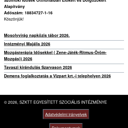
Szolnoki Idősek Otthonaiban Élőkért és Dolgozókért
Alapítvány
Adószám: 18834727-1-16
Köszönjük!
Mosolyvirág napközis tábor 2026.
Intézményi Majális 2026
Mozgásterápia Idősekkel ( Zene-Játék-Ritmus-Öröm-
Mozgás)) 2026
Tavaszi kirándulás Szarvason 2026
Demens foglalkoztatás a Vízpart krt.-i telephelyen 2026
© 2026, SZKTT EGYESÍTETT SZOCIÁLIS INTÉZMÉNYE
Adatvédelmi irányelvek
Dokumentumok