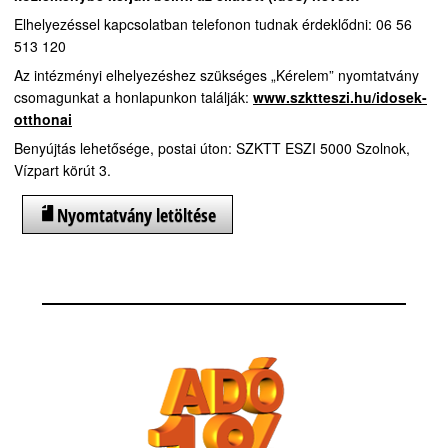
Elhelyezéssel kapcsolatban telefonon tudnak érdeklődni: 06 56
513 120
Az intézményi elhelyezéshez szükséges „Kérelem” nyomtatvány
csomagunkat a honlapunkon találják:
www.szktteszi.hu/idosek-
otthonai
Benyújtás lehetősége, postai úton: SZKTT ESZI 5000 Szolnok,
Vízpart körút 3.
Nyomtatvány letöltése