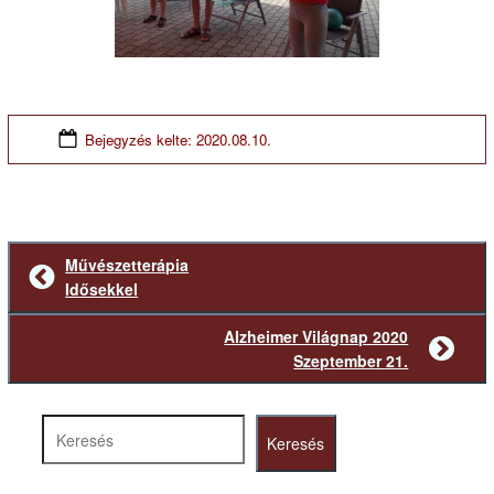
Bejegyzés kelte:
2020.08.10.
Művészetterápia
Előző
Idősekkel
bejegyzés
Alzheimer Világnap 2020
Következő
Szeptember 21.
bejegyzés
Keresés
Keresés