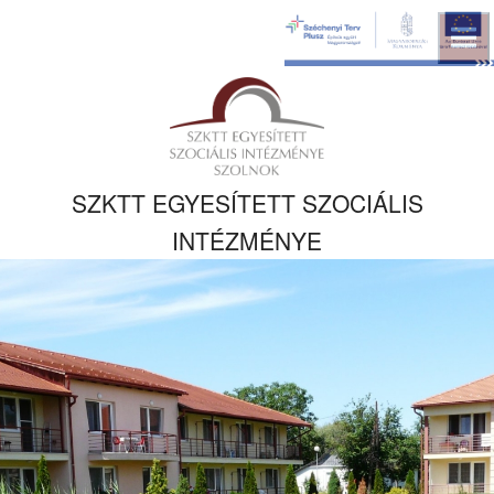
Ugrás a fő
tartalomhoz
Kezdőlapra
ugrás
SZKTT EGYESÍTETT SZOCIÁLIS
INTÉZMÉNYE