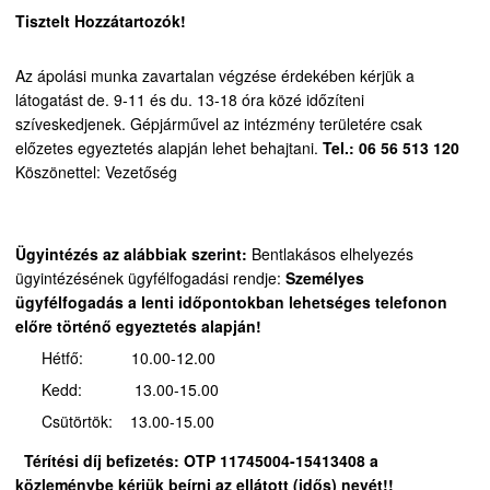
Tisztelt Hozzátartozók!
Az ápolási munka zavartalan végzése érdekében kérjük a
látogatást de. 9-11 és du. 13-18 óra közé időzíteni
szíveskedjenek.
Gépjárművel az intézmény területére csak
előzetes egyeztetés alapján lehet behajtani.
Tel.: 06 56 513 120
Köszönettel: Vezetőség
Ügyintézés az alábbiak szerint:
Bentlakásos elhelyezés
ügyintézésének ügyfélfogadási rendje:
Személyes
ügyfélfogadás a lenti időpontokban lehetséges telefonon
előre történő egyeztetés alapján!
Hétfő: 10.00-12.00
Kedd: 13.00-15.00
Csütörtök: 13.00-15.00
Térítési díj befizetés:
OTP 11745004-15413408 a
közleménybe kérjük beírni az ellátott (idős) nevét!!