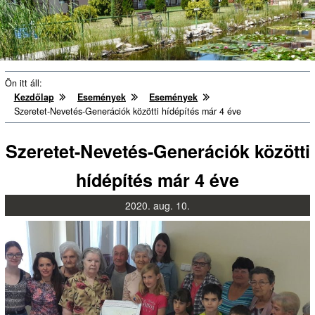
Ön itt áll:
Kezdőlap
Események
Események
Szeretet-Nevetés-Generációk közötti hídépítés már 4 éve
Szeretet-Nevetés-Generációk közötti
hídépítés már 4 éve
2020.
aug.
10.