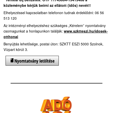
közleménybe kérjük beírni az ellátott (idős) nevét!!
Elhelyezéssel kapcsolatban telefonon tudnak érdeklődni: 06 56
513 120
Az intézményi elhelyezéshez szükséges „Kérelem” nyomtatvány
csomagunkat a honlapunkon találják:
www.szktteszi.hu/idosek-
otthonai
Benyújtás lehetősége, postai úton: SZKTT ESZI 5000 Szolnok,
Vízpart körút 3.
Nyomtatvány letöltése