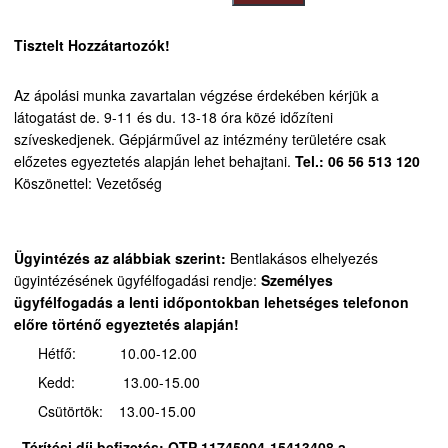
Tisztelt Hozzátartozók!
Az ápolási munka zavartalan végzése érdekében kérjük a
látogatást de. 9-11 és du. 13-18 óra közé időzíteni
szíveskedjenek.
Gépjárművel az intézmény területére csak
előzetes egyeztetés alapján lehet behajtani.
Tel.: 06 56 513 120
Köszönettel: Vezetőség
Ügyintézés az alábbiak szerint:
Bentlakásos elhelyezés
ügyintézésének ügyfélfogadási rendje:
Személyes
ügyfélfogadás a lenti időpontokban lehetséges telefonon
előre történő egyeztetés alapján!
Hétfő: 10.00-12.00
Kedd: 13.00-15.00
Csütörtök: 13.00-15.00
Térítési díj befizetés:
OTP 11745004-15413408 a