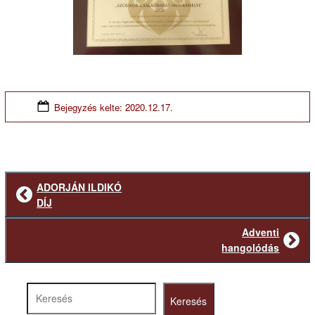
Bejegyzés kelte:
2020.12.17.
ADORJÁN ILDIKÓ
Előző
DÍJ
bejegyzés
Adventi
Következő
hangolódás
bejegyzés
Keresés
Keresés