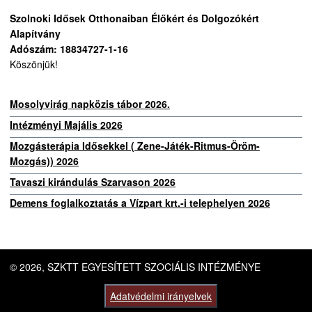
Szolnoki Idősek Otthonaiban Élőkért és Dolgozókért
Alapítvány
Adószám: 18834727-1-16
Köszönjük!
Mosolyvirág napközis tábor 2026.
Intézményi Majális 2026
Mozgásterápia Idősekkel ( Zene-Játék-Ritmus-Öröm-
Mozgás)) 2026
Tavaszi kirándulás Szarvason 2026
Demens foglalkoztatás a Vízpart krt.-i telephelyen 2026
© 2026, SZKTT EGYESÍTETT SZOCIÁLIS INTÉZMÉNYE
Adatvédelmi irányelvek