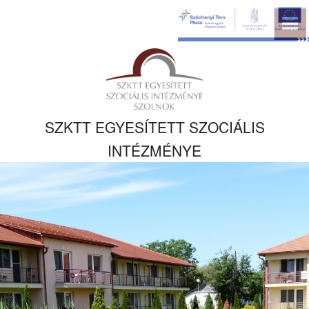
Ugrás a fő
tartalomhoz
Kezdőlapra
ugrás
SZKTT EGYESÍTETT SZOCIÁLIS
INTÉZMÉNYE