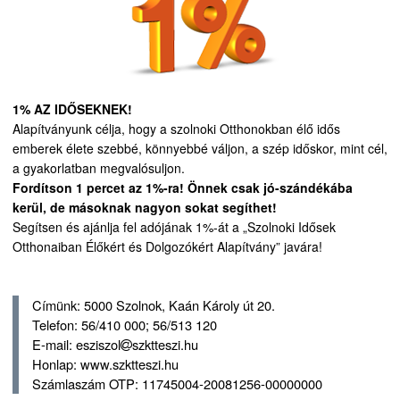
1% AZ IDŐSEKNEK!
Alapítványunk célja, hogy a szolnoki Otthonokban élő idős
emberek élete szebbé, könnyebbé váljon, a szép időskor, mint cél,
a gyakorlatban megvalósuljon.
Fordítson 1 percet az 1%-ra! Önnek csak jó-szándékába
kerül, de másoknak nagyon sokat segíthet!
Segítsen és ajánlja fel adójának 1%-át a „Szolnoki Idősek
Otthonaiban Élőkért és Dolgozókért Alapítvány” javára!
Címünk: 5000 Szolnok, Kaán Károly út 20.
Telefon: 56/410 000; 56/513 120
E-mail: esziszol
szktteszi.hu
Honlap: www.szktteszi.hu
Számlaszám OTP: 11745004-20081256-00000000