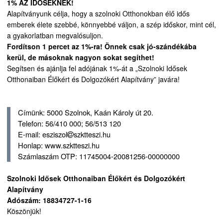
1% AZ IDŐSEKNEK!
Alapítványunk célja, hogy a szolnoki Otthonokban élő idős
emberek élete szebbé, könnyebbé váljon, a szép időskor, mint cél,
a gyakorlatban megvalósuljon.
Fordítson 1 percet az 1%-ra! Önnek csak jó-szándékába
kerül, de másoknak nagyon sokat segíthet!
Segítsen és ajánlja fel adójának 1%-át a „Szolnoki Idősek
Otthonaiban Élőkért és Dolgozókért Alapítvány” javára!
Címünk: 5000 Szolnok, Kaán Károly út 20.
Telefon: 56/410 000; 56/513 120
E-mail: esziszol
szktteszi.hu
Honlap: www.szktteszi.hu
Számlaszám OTP: 11745004-20081256-00000000
Szolnoki Idősek Otthonaiban Élőkért és Dolgozókért
Alapítvány
Adószám: 18834727-1-16
Köszönjük!