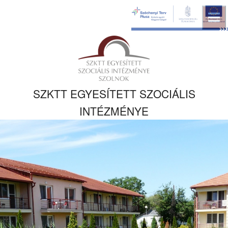
Ugrás a fő
tartalomhoz
Kezdőlapra
ugrás
SZKTT EGYESÍTETT SZOCIÁLIS
INTÉZMÉNYE