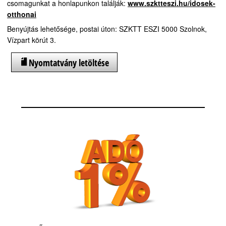
csomagunkat a honlapunkon találják:
www.szktteszi.hu/idosek-
otthonai
Benyújtás lehetősége, postai úton: SZKTT ESZI 5000 Szolnok,
Vízpart körút 3.
Nyomtatvány letöltése