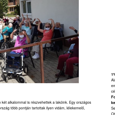
1
Al
em
cé
Fo
ét alkalommal is részvehettek a lakóink. Egy országos
ke
szág több pontján tartottak ilyen vidám, lélekemelő,
Se
Ot