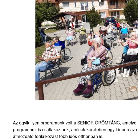
Az egyik ilyen programunk volt a SENIOR ÖRÖMTÁNC, amelyen k
programhoz is csatlakoztunk, aminek keretében egy időben az or
átmozgató foglalkozást több idős otthonban is.