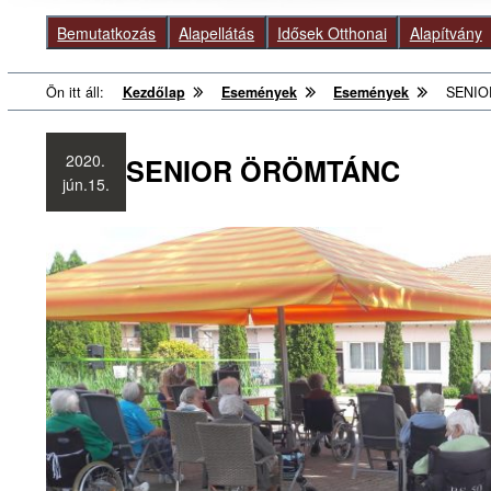
Bemutatkozás
Alapellátás
Idősek Otthonai
Alapítvány
Ön itt áll:
Kezdőlap
Események
Események
SENI
2020.
SENIOR ÖRÖMTÁNC
jún.
15.