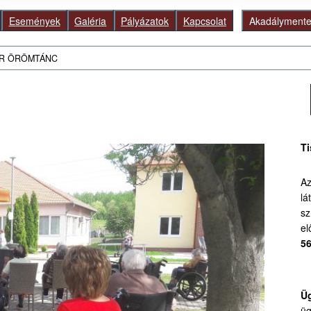
Események
Galéria
Pályázatok
Kapcsolat
Akadálymentes
OR ÖRÖMTÁNC
Ke
Ti
Az
lá
sz
el
56
Üg
üg