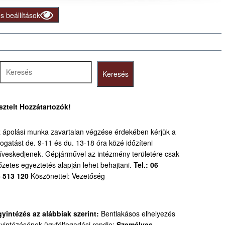
 beállítások
resés
Keresés
sztelt Hozzátartozók!
 ápolási munka zavartalan végzése érdekében kérjük a
togatást de. 9-11 és du. 13-18 óra közé időzíteni
íveskedjenek.
Gépjárművel az intézmény területére csak
őzetes egyeztetés alapján lehet behajtani.
Tel.: 06
 513 120
Köszönettel: Vezetőség
yintézés az alábbiak szerint:
Bentlakásos elhelyezés
yintézésének ügyfélfogadási rendje:
Személyes