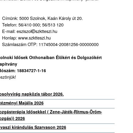
Címünk: 5000 Szolnok, Kaán Károly út 20.
Telefon: 56/410 000; 56/513 120
E-mail: esziszol
szktteszi.hu
Honlap: www.szktteszi.hu
Számlaszám OTP: 11745004-20081256-00000000
olnoki Idősek Otthonaiban Élőkért és Dolgozókért
apítvány
dószám: 18834727-1-16
szönjük!
solyvirág napközis tábor 2026.
tézményi Majális 2026
zgásterápia Idősekkel ( Zene-Játék-Ritmus-Öröm-
zgás)) 2026
vaszi kirándulás Szarvason 2026