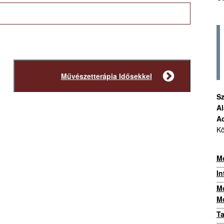
Művészetterápia Idősekkel
Következő
bejegyzés
Sz
Al
A
Kö
Mo
In
Mo
Mo
Ta