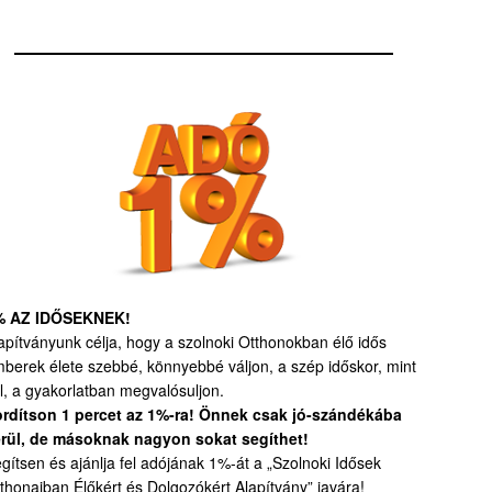
% AZ IDŐSEKNEK!
apítványunk célja, hogy a szolnoki Otthonokban élő idős
berek élete szebbé, könnyebbé váljon, a szép időskor, mint
l, a gyakorlatban megvalósuljon.
rdítson 1 percet az 1%-ra! Önnek csak jó-szándékába
rül, de másoknak nagyon sokat segíthet!
gítsen és ajánlja fel adójának 1%-át a „Szolnoki Idősek
thonaiban Élőkért és Dolgozókért Alapítvány” javára!