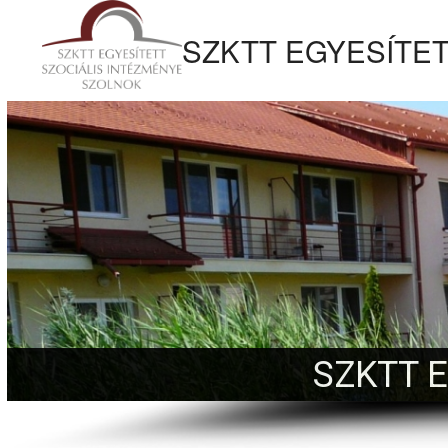
tartalomhoz
SZKTT EGYESÍTET
Kezdőlapra
ugrás
SZKTT 