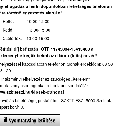
yfélfogadás a lenti időpontokban lehetséges telefonon
őre történő egyeztetés alapján!
Hétfő: 10.00-12.00
Kedd: 13.00-15.00
Csütörtök: 13.00-15.00
érítési díj befizetés:
OTP 11745004-15413408 a
zleménybe kérjük beírni az ellátott (idős) nevét!!
helyezéssel kapcsolatban telefonon tudnak érdeklődni: 06 56
3 120
 intézményi elhelyezéshez szükséges „Kérelem”
omtatvány csomagunkat a honlapunkon találják:
w.szktteszi.hu/idosek-otthonai
nyújtás lehetősége, postai úton: SZKTT ESZI 5000 Szolnok,
zpart körút 3.
Nyomtatvány letöltése