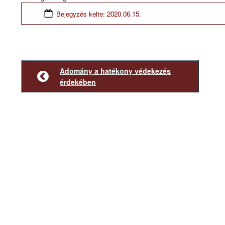
Bejegyzés kelte:
2020.06.15.
Adomány a hatékony védekezés
Előző
érdekében
bejegyzés