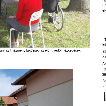
üg
el
T
kö
sítani az intézmény lakóinak, az előírt védőintézkedések
El
51
Az
ny
ww
Be
Ví