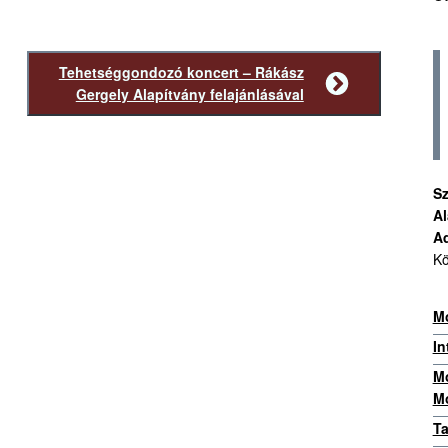
Tehetséggondozó koncert – Rákász
Következő
Gergely Alapítvány felajánlásával
bejegyzés
Sz
Al
A
Kö
Mo
In
Mo
Mo
Ta