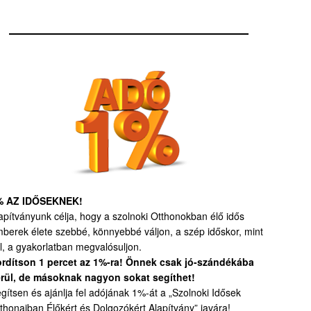
% AZ IDŐSEKNEK!
apítványunk célja, hogy a szolnoki Otthonokban élő idős
berek élete szebbé, könnyebbé váljon, a szép időskor, mint
l, a gyakorlatban megvalósuljon.
rdítson 1 percet az 1%-ra! Önnek csak jó-szándékába
rül, de másoknak nagyon sokat segíthet!
gítsen és ajánlja fel adójának 1%-át a „Szolnoki Idősek
thonaiban Élőkért és Dolgozókért Alapítvány” javára!