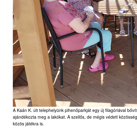
A Kaán K. úti telephelyünk pihenőparkját egy új filagóriával bőv
ajándékozta meg a lakókat. A szellős, de mégis védett közösség
közös játékra is.