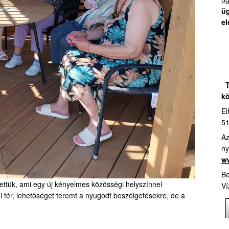
üg
el
T
kö
El
51
Az
ny
ww
Be
ítettük, ami egy új kényelmes közösségi helyszínnel
Ví
i tér, lehetőséget teremt a nyugodt beszélgetésekre, de a