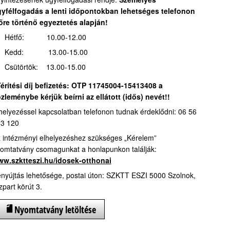
yfélfogadás a lenti időpontokban lehetséges telefonon
őre történő egyeztetés alapján!
Hétfő: 10.00-12.00
Kedd: 13.00-15.00
Csütörtök: 13.00-15.00
érítési díj befizetés:
OTP 11745004-15413408 a
zleménybe kérjük beírni az ellátott (idős) nevét!!
helyezéssel kapcsolatban telefonon tudnak érdeklődni: 06 56
3 120
 intézményi elhelyezéshez szükséges „Kérelem”
omtatvány csomagunkat a honlapunkon találják:
w.szktteszi.hu/idosek-otthonai
nyújtás lehetősége, postai úton: SZKTT ESZI 5000 Szolnok,
zpart körút 3.
Nyomtatvány letöltése