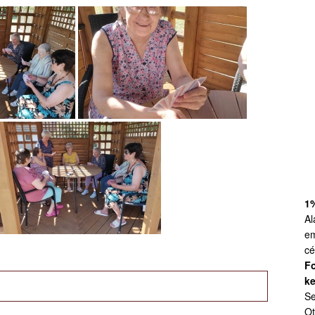
1
Al
em
cé
Fo
ke
Se
Ot