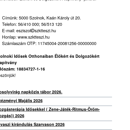
Címünk: 5000 Szolnok, Kaán Károly út 20.
Telefon: 56/410 000; 56/513 120
E-mail: esziszol
szktteszi.hu
Honlap: www.szktteszi.hu
Számlaszám OTP: 11745004-20081256-00000000
olnoki Idősek Otthonaiban Élőkért és Dolgozókért
apítvány
dószám: 18834727-1-16
szönjük!
solyvirág napközis tábor 2026.
tézményi Majális 2026
zgásterápia Idősekkel ( Zene-Játék-Ritmus-Öröm-
zgás)) 2026
vaszi kirándulás Szarvason 2026