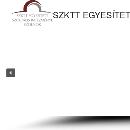
tartalomhoz
SZKTT EGYESÍTET
Kezdőlapra
ugrás
SZKTT 