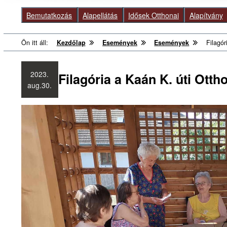
Bemutatkozás
Alapellátás
Idősek Otthonai
Alapítvány
Ön itt áll:
Kezdőlap
Események
Események
Filagór
2023.
Filagória a Kaán K. úti Ott
aug.
30.