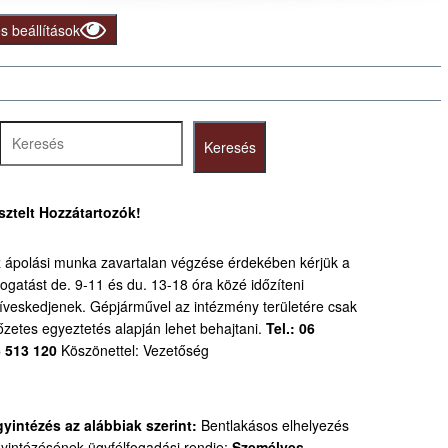
 beállítások
resés
Keresés
sztelt Hozzátartozók!
 ápolási munka zavartalan végzése érdekében kérjük a
togatást de. 9-11 és du. 13-18 óra közé időzíteni
íveskedjenek.
Gépjárművel az intézmény területére csak
őzetes egyeztetés alapján lehet behajtani.
Tel.: 06
 513 120
Köszönettel: Vezetőség
yintézés az alábbiak szerint:
Bentlakásos elhelyezés
yintézésének ügyfélfogadási rendje:
Személyes