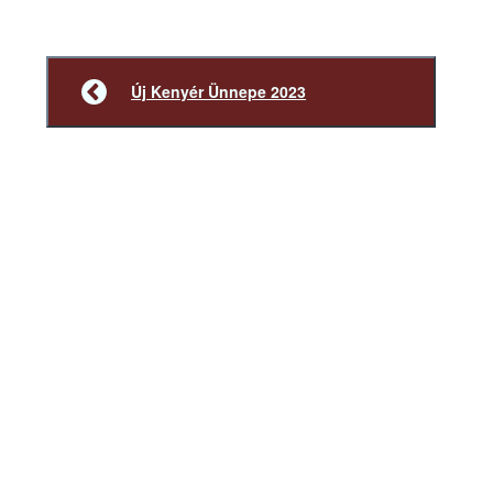
Új Kenyér Ünnepe 2023
Előző
bejegyzés