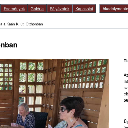
Események
Galéria
Pályázatok
Kapcsolat
Akadálymentes
ia a Kaán K. úti Otthonban
Ke
honban
Ti
Az
lá
sz
el
56
Üg
üg