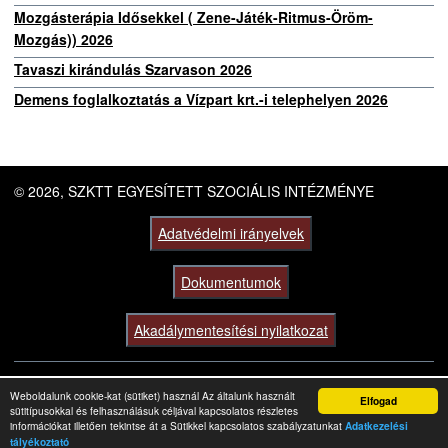
Mozgásterápia Idősekkel ( Zene-Játék-Ritmus-Öröm-
Mozgás)) 2026
Tavaszi kirándulás Szarvason 2026
Demens foglalkoztatás a Vízpart krt.-i telephelyen 2026
© 2026, SZKTT EGYESÍTETT SZOCIÁLIS INTÉZMÉNYE
Adatvédelmi irányelvek
Dokumentumok
Akadálymentesítési nyilatkozat
Weboldalunk cookie-kat (sütiket) használ Az általunk használt
Elfogad
sütitípusokkal és felhasználásuk céljával kapcsolatos részletes
információkat illetően tekintse át a Sütikkel kapcsolatos szabályzatunkat
Adatkezelési
tályékoztató