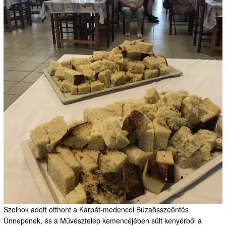
Szolnok adott otthont a Kárpát-medencei Búzaösszeöntés
Ünnepének, és a Művésztelep kemencéjében sült kenyérből a