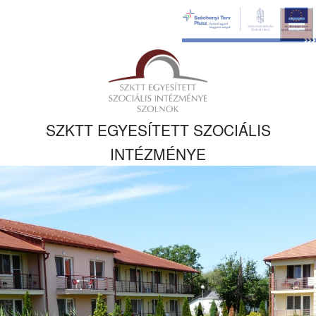
Ugrás a fő
tartalomhoz
Kezdőlapra
ugrás
SZKTT EGYESÍTETT SZOCIÁLIS
INTÉZMÉNYE