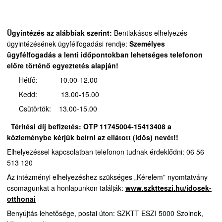
Ügyintézés az alábbiak szerint:
Bentlakásos elhelyezés
ügyintézésének ügyfélfogadási rendje:
Személyes
ügyfélfogadás a lenti időpontokban lehetséges telefonon
előre történő egyeztetés alapján!
Hétfő: 10.00-12.00
Kedd: 13.00-15.00
Csütörtök: 13.00-15.00
Térítési díj befizetés:
OTP 11745004-15413408 a
közleménybe kérjük beírni az ellátott (idős) nevét!!
Elhelyezéssel kapcsolatban telefonon tudnak érdeklődni: 06 56
513 120
Az intézményi elhelyezéshez szükséges „Kérelem” nyomtatvány
csomagunkat a honlapunkon találják:
www.szktteszi.hu/idosek-
otthonai
Benyújtás lehetősége, postai úton: SZKTT ESZI 5000 Szolnok,