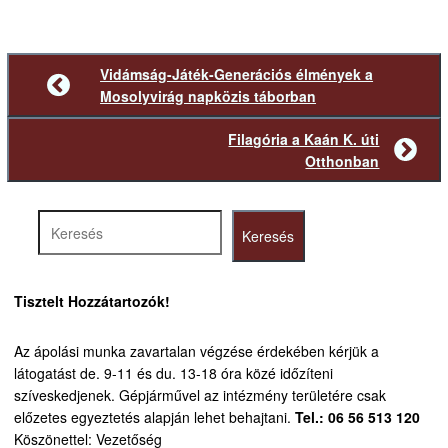
Vidámság-Játék-Generációs élmények a
Előző
Mosolyvirág napközis táborban
bejegyzés
Filagória a Kaán K. úti
Következő
Otthonban
bejegyzés
Keresés
Keresés
Tisztelt Hozzátartozók!
Az ápolási munka zavartalan végzése érdekében kérjük a
látogatást de. 9-11 és du. 13-18 óra közé időzíteni
szíveskedjenek.
Gépjárművel az intézmény területére csak
előzetes egyeztetés alapján lehet behajtani.
Tel.: 06 56 513 120
Köszönettel: Vezetőség