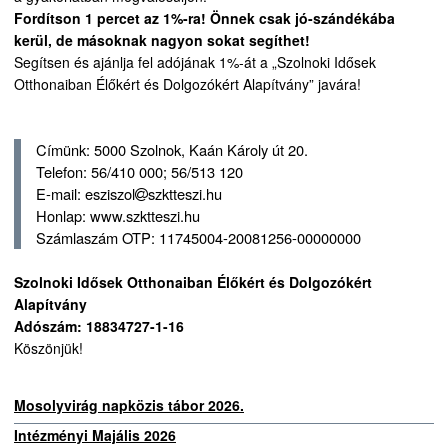
Fordítson 1 percet az 1%-ra! Önnek csak jó-szándékába
kerül, de másoknak nagyon sokat segíthet!
Segítsen és ajánlja fel adójának 1%-át a „Szolnoki Idősek
Otthonaiban Élőkért és Dolgozókért Alapítvány” javára!
Címünk: 5000 Szolnok, Kaán Károly út 20.
Telefon: 56/410 000; 56/513 120
E-mail: esziszol
szktteszi.hu
Honlap: www.szktteszi.hu
Számlaszám OTP: 11745004-20081256-00000000
Szolnoki Idősek Otthonaiban Élőkért és Dolgozókért
Alapítvány
Adószám: 18834727-1-16
Köszönjük!
Mosolyvirág napközis tábor 2026.
Intézményi Majális 2026