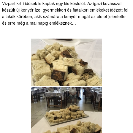
Vízpart krt-i idősek is kaptak egy kis kóstolót. Az igazi kovásszal
készült új kenyér íze, gyermekkori és fiatalkori emlékeket idézett fel
a lakók körében, akik számára a kenyér magát az életet jelentette
és erre még a mai napig emlékeznek…