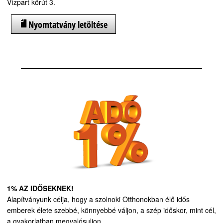
Vízpart körút 3.
Nyomtatvány letöltése
1% AZ IDŐSEKNEK!
Alapítványunk célja, hogy a szolnoki Otthonokban élő idős
emberek élete szebbé, könnyebbé váljon, a szép időskor, mint cél,
a gyakorlatban megvalósuljon.