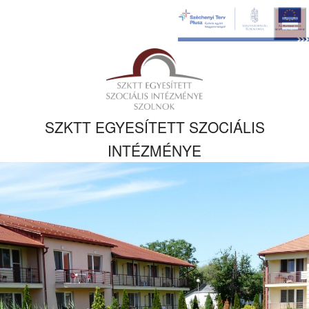
Ugrás a fő
tartalomhoz
Kezdőlapra
ugrás
SZKTT EGYESÍTETT SZOCIÁLIS
INTÉZMÉNYE