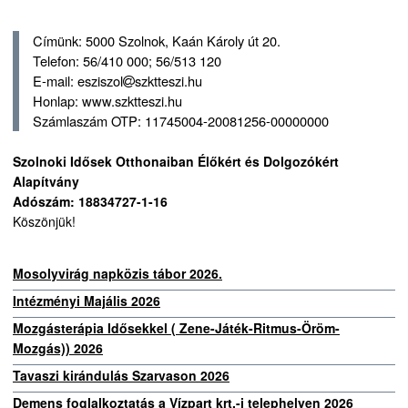
Címünk: 5000 Szolnok, Kaán Károly út 20.
Telefon: 56/410 000; 56/513 120
E-mail: esziszol
szktteszi.hu
Honlap: www.szktteszi.hu
Számlaszám OTP: 11745004-20081256-00000000
Szolnoki Idősek Otthonaiban Élőkért és Dolgozókért
Alapítvány
Adószám: 18834727-1-16
Köszönjük!
Mosolyvirág napközis tábor 2026.
Intézményi Majális 2026
Mozgásterápia Idősekkel ( Zene-Játék-Ritmus-Öröm-
Mozgás)) 2026
Tavaszi kirándulás Szarvason 2026
Demens foglalkoztatás a Vízpart krt.-i telephelyen 2026