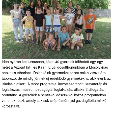
Idén nyáron két turnusban, közel 40 gyermek tölthetett egy-egy
hetet a Vízpart krt-i és Kaán K. úti idősotthonunkban a Mosolyvirág
napközis táborban. Dolgozóink gyermekei között sok a visszajáró
táborozó, de mindig jönnek új érdeklődő gyermekek is, akik elérik az
iskolás életkort. A tábor programjai között szerepelt, kutyaterápiás
foglalkozás, múzeumpedagógiai foglalkozás, állatkerti látogatás,
örömtánc. A gyerekek a bentlakó időseinkkel közös programokon
vehettek részt, amely sok-sok szép élménnyel gazdagította minkét
korosztályt.