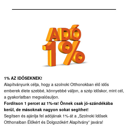
1% AZ IDŐSEKNEK!
Alapítványunk célja, hogy a szolnoki Otthonokban élő idős
emberek élete szebbé, könnyebbé váljon, a szép időskor, mint cél,
a gyakorlatban megvalósuljon.
Fordítson 1 percet az 1%-ra! Önnek csak jó-szándékába
kerül, de másoknak nagyon sokat segíthet!
Segítsen és ajánlja fel adójának 1%-át a „Szolnoki Idősek
Otthonaiban Élőkért és Dolgozókért Alapítvány” javára!