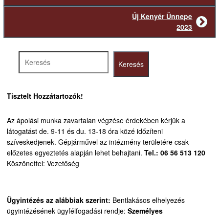
bejegyzés
Új Kenyér Ünnepe
Következő
2023
bejegyzés
Keresés
Keresés
Tisztelt Hozzátartozók!
Az ápolási munka zavartalan végzése érdekében kérjük a
látogatást de. 9-11 és du. 13-18 óra közé időzíteni
szíveskedjenek.
Gépjárművel az intézmény területére csak
előzetes egyeztetés alapján lehet behajtani.
Tel.: 06 56 513 120
Köszönettel: Vezetőség
Ügyintézés az alábbiak szerint:
Bentlakásos elhelyezés
ügyintézésének ügyfélfogadási rendje:
Személyes