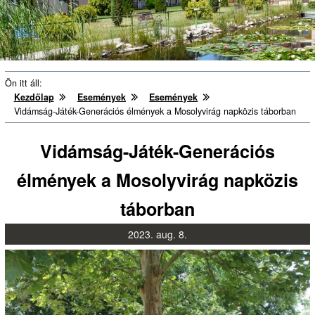
Ön itt áll:
Kezdőlap
Események
Események
Vidámság-Játék-Generációs élmények a Mosolyvirág napközis táborban
Vidámság-Játék-Generációs
élmények a Mosolyvirág napközis
táborban
2023.
aug.
8.