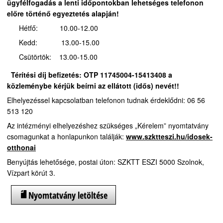
ügyfélfogadás a lenti időpontokban lehetséges telefonon
előre történő egyeztetés alapján!
Hétfő: 10.00-12.00
Kedd: 13.00-15.00
Csütörtök: 13.00-15.00
Térítési díj befizetés:
OTP 11745004-15413408 a
közleménybe kérjük beírni az ellátott (idős) nevét!!
Elhelyezéssel kapcsolatban telefonon tudnak érdeklődni: 06 56
513 120
Az intézményi elhelyezéshez szükséges „Kérelem” nyomtatvány
csomagunkat a honlapunkon találják:
www.szktteszi.hu/idosek-
otthonai
Benyújtás lehetősége, postai úton: SZKTT ESZI 5000 Szolnok,
Vízpart körút 3.
Nyomtatvány letöltése