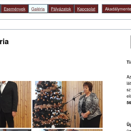
Események
Galéria
Pályázatok
Kapcsolat
Akadálymentes
Ke
ria
Ti
Az
lá
sz
el
56
Üg
üg