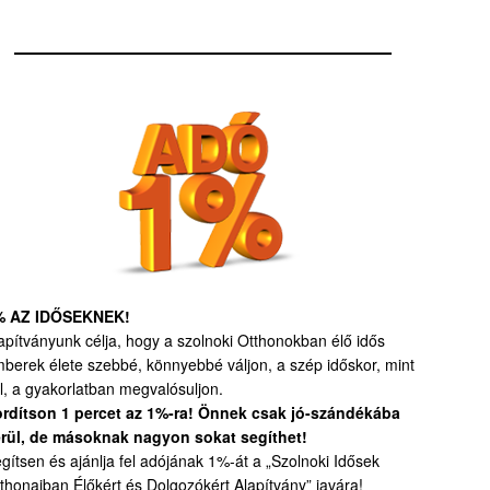
% AZ IDŐSEKNEK!
apítványunk célja, hogy a szolnoki Otthonokban élő idős
berek élete szebbé, könnyebbé váljon, a szép időskor, mint
l, a gyakorlatban megvalósuljon.
rdítson 1 percet az 1%-ra! Önnek csak jó-szándékába
rül, de másoknak nagyon sokat segíthet!
gítsen és ajánlja fel adójának 1%-át a „Szolnoki Idősek
thonaiban Élőkért és Dolgozókért Alapítvány” javára!