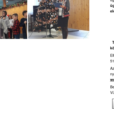
üg
el
T
kö
El
51
Az
ny
ww
Be
Ví