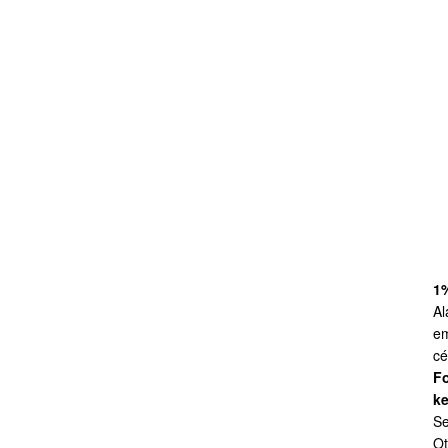
1
Al
em
cé
Fo
ke
Se
Ot