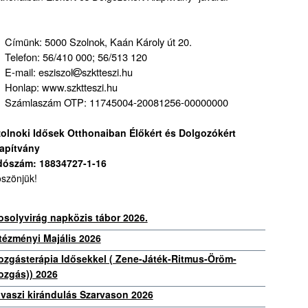
Címünk: 5000 Szolnok, Kaán Károly út 20.
Telefon: 56/410 000; 56/513 120
E-mail: esziszol
szktteszi.hu
Honlap: www.szktteszi.hu
Számlaszám OTP: 11745004-20081256-00000000
olnoki Idősek Otthonaiban Élőkért és Dolgozókért
apítvány
dószám: 18834727-1-16
szönjük!
solyvirág napközis tábor 2026.
tézményi Majális 2026
zgásterápia Idősekkel ( Zene-Játék-Ritmus-Öröm-
zgás)) 2026
vaszi kirándulás Szarvason 2026