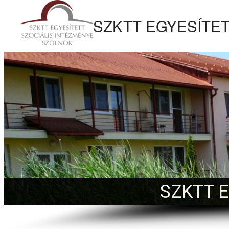
tartalomhoz
SZKTT EGYESÍTET
Kezdőlapra
ugrás
SZKTT 