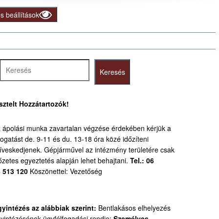
 beállítások
resés
Keresés
sztelt Hozzátartozók!
 ápolási munka zavartalan végzése érdekében kérjük a
togatást de. 9-11 és du. 13-18 óra közé időzíteni
íveskedjenek.
Gépjárművel az intézmény területére csak
őzetes egyeztetés alapján lehet behajtani.
Tel.: 06
 513 120
Köszönettel: Vezetőség
yintézés az alábbiak szerint:
Bentlakásos elhelyezés
yintézésének ügyfélfogadási rendje:
Személyes