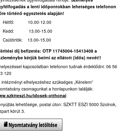
yfélfogadás a lenti időpontokban lehetséges telefonon
őre történő egyeztetés alapján!
Hétfő: 10.00-12.00
Kedd: 13.00-15.00
Csütörtök: 13.00-15.00
érítési díj befizetés:
OTP 11745004-15413408 a
zleménybe kérjük beírni az ellátott (idős) nevét!!
helyezéssel kapcsolatban telefonon tudnak érdeklődni: 06 56
3 120
 intézményi elhelyezéshez szükséges „Kérelem”
omtatvány csomagunkat a honlapunkon találják:
w.szktteszi.hu/idosek-otthonai
nyújtás lehetősége, postai úton: SZKTT ESZI 5000 Szolnok,
zpart körút 3.
Nyomtatvány letöltése