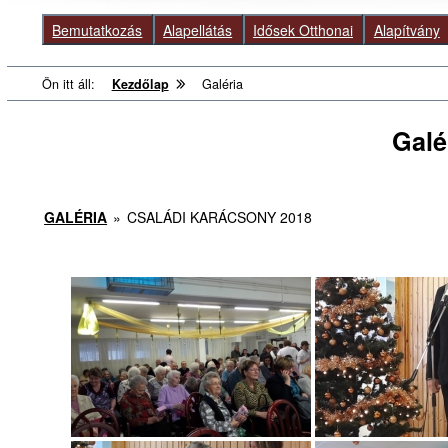
Bemutatkozás
Alapellátás
Idősek Otthonai
Alapítvány
Ön itt áll:
Kezdőlap
Galéria
Galé
GALÉRIA
»
CSALÁDI KARÁCSONY 2018