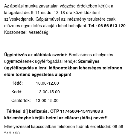
Az ápolási munka zavartalan végzése érdekében kérjük a
látogatást de. 9-11 és du. 13-18 óra közé időzíteni
szíveskedjenek.
Gépjárművel az intézmény területére csak
előzetes egyeztetés alapján lehet behajtani.
Tel.: 06 56 513 120
Köszönettel: Vezetőség
Ügyintézés az alábbiak szerint:
Bentlakásos elhelyezés
ügyintézésének ügyfélfogadási rendje:
Személyes
ügyfélfogadás a lenti időpontokban lehetséges telefonon
előre történő egyeztetés alapján!
Hétfő: 10.00-12.00
Kedd: 13.00-15.00
Csütörtök: 13.00-15.00
Térítési díj befizetés:
OTP 11745004-15413408 a
közleménybe kérjük beírni az ellátott (idős) nevét!!
Elhelyezéssel kapcsolatban telefonon tudnak érdeklődni: 06 56
513 120