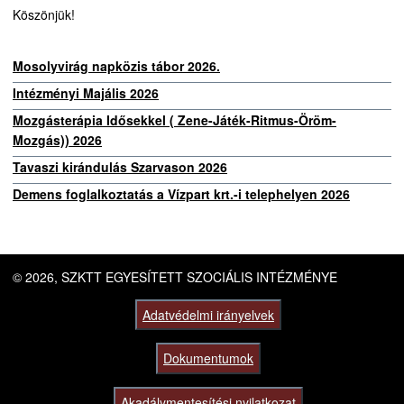
Köszönjük!
Mosolyvirág napközis tábor 2026.
Intézményi Majális 2026
Mozgásterápia Idősekkel ( Zene-Játék-Ritmus-Öröm-
Mozgás)) 2026
Tavaszi kirándulás Szarvason 2026
Demens foglalkoztatás a Vízpart krt.-i telephelyen 2026
© 2026, SZKTT EGYESÍTETT SZOCIÁLIS INTÉZMÉNYE
Adatvédelmi irányelvek
Dokumentumok
Akadálymentesítési nyilatkozat