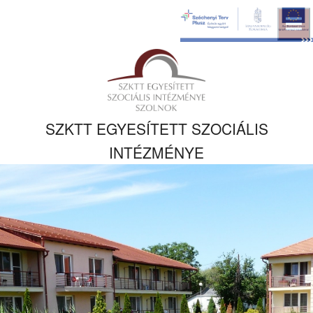
Ugrás a fő
tartalomhoz
Kezdőlapra
ugrás
SZKTT EGYESÍTETT SZOCIÁLIS
INTÉZMÉNYE