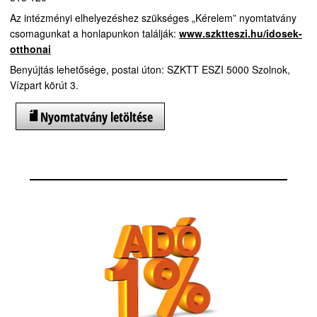
Az intézményi elhelyezéshez szükséges „Kérelem” nyomtatvány
csomagunkat a honlapunkon találják:
www.szktteszi.hu/idosek-
otthonai
Benyújtás lehetősége, postai úton: SZKTT ESZI 5000 Szolnok,
Vízpart körút 3.
Nyomtatvány letöltése