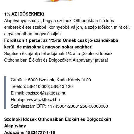
1% AZ IDŐSEKNEK!
Alapítványunk célja, hogy a szolnoki Otthonokban élő idős
emberek élete szebbé, könnyebbé váljon, a szép időskor, mint cél,
a gyakorlatban megvalósuljon.
Fordítson 1 percet az 1%-ra! Önnek csak jó-szándékába
kerül, de másoknak nagyon sokat segíthet!
Segítsen és ajánlja fel adójának 1%-át a „Szolnoki Idősek
Otthonaiban Élőkért és Dolgozókért Alapítvány” javára!
Címünk: 5000 Szolnok, Kaán Károly út 20.
Telefon: 56/410 000; 56/513 120
E-mail: esziszol
szktteszi.hu
Honlap: www.szktteszi.hu
Számlaszám OTP: 11745004-20081256-00000000
Szolnoki Idősek Otthonaiban Élőkért és Dolgozókért
Alapítvány
Adószám: 18834727-1-16