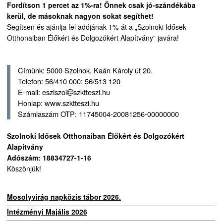
Fordítson 1 percet az 1%-ra! Önnek csak jó-szándékába
kerül, de másoknak nagyon sokat segíthet!
Segítsen és ajánlja fel adójának 1%-át a „Szolnoki Idősek
Otthonaiban Élőkért és Dolgozókért Alapítvány” javára!
Címünk: 5000 Szolnok, Kaán Károly út 20.
Telefon: 56/410 000; 56/513 120
E-mail: esziszol
szktteszi.hu
Honlap: www.szktteszi.hu
Számlaszám OTP: 11745004-20081256-00000000
Szolnoki Idősek Otthonaiban Élőkért és Dolgozókért
Alapítvány
Adószám: 18834727-1-16
Köszönjük!
Mosolyvirág napközis tábor 2026.
Intézményi Majális 2026