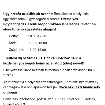
Ügyintézés az alábbiak szerint:
Bentlakásos elhelyezés
ügyintézésének ügyfélfogadási rendje:
Személyes
ügyfélfogadás a lenti időpontokban lehetséges telefonon
előre történő egyeztetés alapján!
Hétfő: 10.00-12.00
Kedd: 13.00-15.00
Csütörtök: 13.00-15.00
Térítési díj befizetés:
OTP 11745004-15413408 a
közleménybe kérjük beírni az ellátott (idős) nevét!!
Elhelyezéssel kapcsolatban telefonon tudnak érdeklődni: 06 56
513 120
Az intézményi elhelyezéshez szükséges „Kérelem” nyomtatvány
csomagunkat a honlapunkon találják:
www.szktteszi.hu/idosek-
otthonai
Benyújtás lehetősége, postai úton: SZKTT ESZI 5000 Szolnok,
Vízpart körút 3.