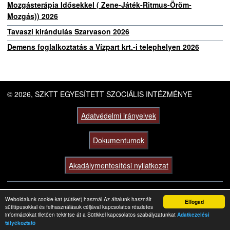
Mozgásterápia Idősekkel ( Zene-Játék-Ritmus-Öröm-
Mozgás)) 2026
Tavaszi kirándulás Szarvason 2026
Demens foglalkoztatás a Vízpart krt.-i telephelyen 2026
© 2026, SZKTT EGYESÍTETT SZOCIÁLIS INTÉZMÉNYE
Adatvédelmi irányelvek
Dokumentumok
Akadálymentesítési nyilatkozat
Weboldalunk cookie-kat (sütiket) használ Az általunk használt
Elfogad
sütitípusokkal és felhasználásuk céljával kapcsolatos részletes
információkat illetően tekintse át a Sütikkel kapcsolatos szabályzatunkat
Adatkezelési
tályékoztató