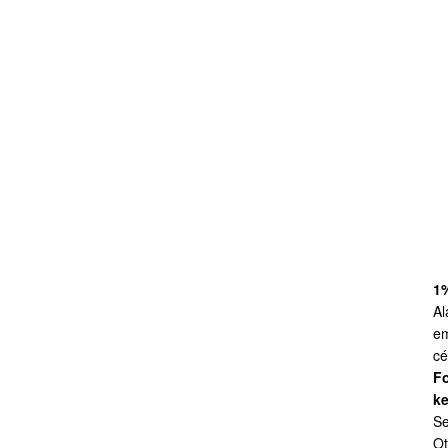
1
Al
em
cé
Fo
ke
Se
Ot