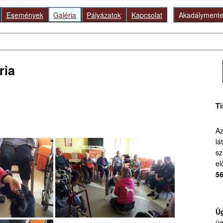
Események
Galéria
Pályázatok
Kapcsolat
Akadálymentes
Ke
ria
Ti
Az
lá
sz
el
56
Üg
üg