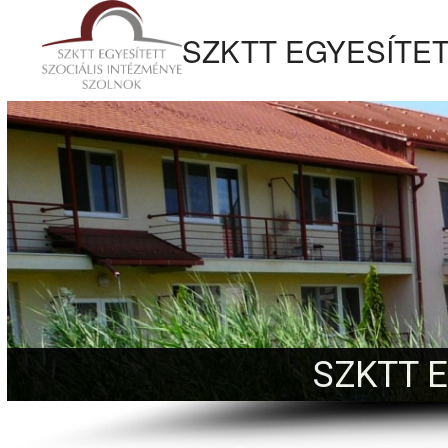
tartalomhoz
SZKTT EGYESÍTET
Kezdőlapra
ugrás
SZKTT 