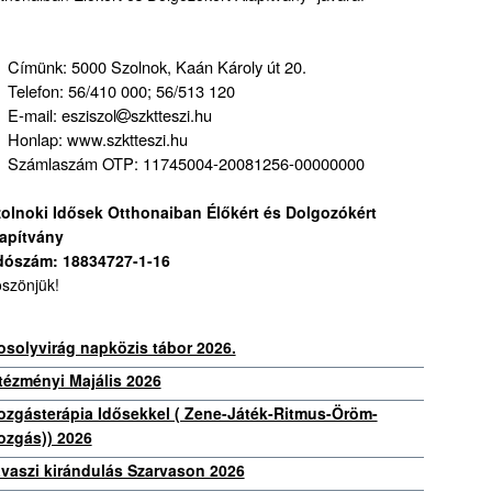
Címünk: 5000 Szolnok, Kaán Károly út 20.
Telefon: 56/410 000; 56/513 120
E-mail: esziszol
szktteszi.hu
Honlap: www.szktteszi.hu
Számlaszám OTP: 11745004-20081256-00000000
olnoki Idősek Otthonaiban Élőkért és Dolgozókért
apítvány
dószám: 18834727-1-16
szönjük!
solyvirág napközis tábor 2026.
tézményi Majális 2026
zgásterápia Idősekkel ( Zene-Játék-Ritmus-Öröm-
zgás)) 2026
vaszi kirándulás Szarvason 2026