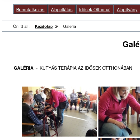
Bemutatkozás
Alapellátás
Idősek Otthonai
Alapítvány
Ön itt áll:
Kezdőlap
Galéria
Galé
GALÉRIA
»
KUTYÁS TERÁPIA AZ IDŐSEK OTTHONÁBAN