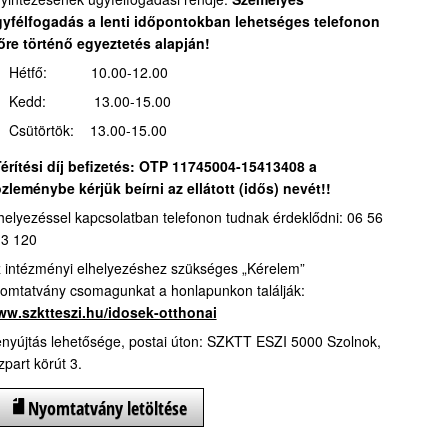
yfélfogadás a lenti időpontokban lehetséges telefonon
őre történő egyeztetés alapján!
Hétfő: 10.00-12.00
Kedd: 13.00-15.00
Csütörtök: 13.00-15.00
érítési díj befizetés:
OTP 11745004-15413408 a
zleménybe kérjük beírni az ellátott (idős) nevét!!
helyezéssel kapcsolatban telefonon tudnak érdeklődni: 06 56
3 120
 intézményi elhelyezéshez szükséges „Kérelem”
omtatvány csomagunkat a honlapunkon találják:
w.szktteszi.hu/idosek-otthonai
nyújtás lehetősége, postai úton: SZKTT ESZI 5000 Szolnok,
zpart körút 3.
Nyomtatvány letöltése