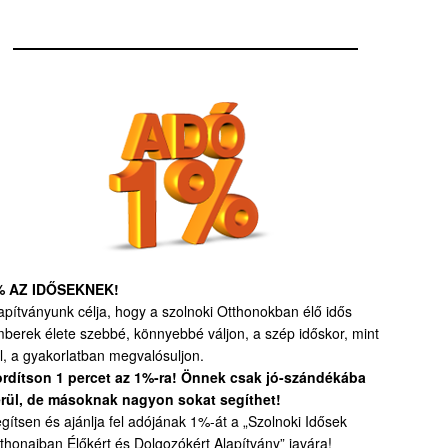
% AZ IDŐSEKNEK!
apítványunk célja, hogy a szolnoki Otthonokban élő idős
berek élete szebbé, könnyebbé váljon, a szép időskor, mint
l, a gyakorlatban megvalósuljon.
rdítson 1 percet az 1%-ra! Önnek csak jó-szándékába
rül, de másoknak nagyon sokat segíthet!
gítsen és ajánlja fel adójának 1%-át a „Szolnoki Idősek
thonaiban Élőkért és Dolgozókért Alapítvány” javára!