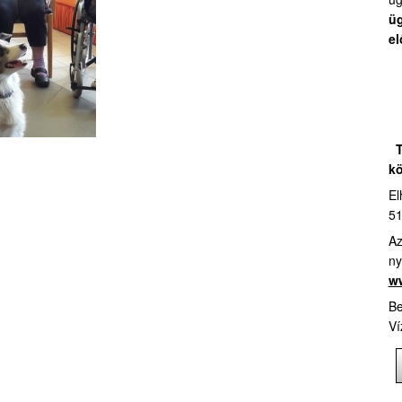
üg
el
T
kö
El
51
Az
ny
ww
Be
Ví