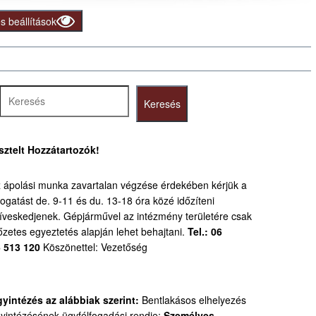
 beállítások
resés
Keresés
sztelt Hozzátartozók!
 ápolási munka zavartalan végzése érdekében kérjük a
togatást de. 9-11 és du. 13-18 óra közé időzíteni
íveskedjenek.
Gépjárművel az intézmény területére csak
őzetes egyeztetés alapján lehet behajtani.
Tel.: 06
 513 120
Köszönettel: Vezetőség
yintézés az alábbiak szerint:
Bentlakásos elhelyezés
yintézésének ügyfélfogadási rendje:
Személyes