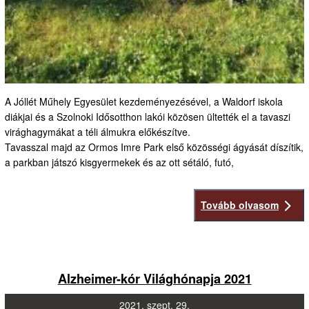
A Jóllét Műhely Egyesület kezdeményezésével, a Waldorf iskola
diákjai és a Szolnoki Idősotthon lakói közösen ültették el a tavaszi
virághagymákat a téli álmukra előkészítve.
Tavasszal majd az Ormos Imre Park első közösségi ágyását díszítik,
a parkban játszó kisgyermekek és az ott sétáló, futó,
Tovább olvasom
Alzheimer-kór Világhónapja 2021
2021.
szept.
29.