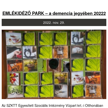
EMLÉKIDÉZŐ PARK – a demencia jegyében 20222
2022.
nov.
29.
Az SZKTT Egyesített Szociális Intézmény Vízpart krt.-i Otthonában