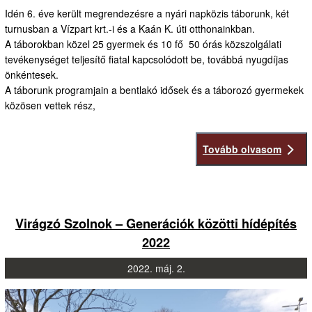
Idén 6. éve került megrendezésre a nyári napközis táborunk, két
turnusban a Vízpart krt.-i és a Kaán K. úti otthonainkban.
A táborokban közel 25 gyermek és 10 fő 50 órás közszolgálati
tevékenységet teljesítő fiatal kapcsolódott be, továbbá nyugdíjas
önkéntesek.
A táborunk programjain a bentlakó idősek és a táborozó gyermekek
közösen vettek rész,
Tovább olvasom
Virágzó Szolnok – Generációk közötti hídépítés
2022
2022.
máj.
2.