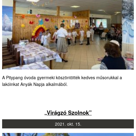
A Pitypang óvoda gyermeki köszöntötték kedves műsorukkal a
lakóinkat Anyák Napja alkalmából.
„Virágzó Szolnok”
2021.
okt.
15.