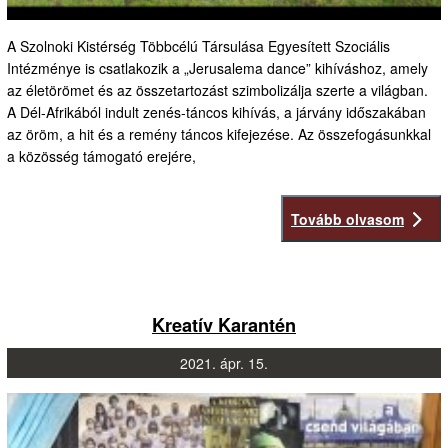
A Szolnoki Kistérség Többcélú Társulása Egyesített Szociális
Intézménye is csatlakozik a „Jerusalema dance” kihíváshoz, amely
az életörömet és az összetartozást szimbolizálja szerte a világban.
A Dél-Afrikából indult zenés-táncos kihívás, a járvány időszakában
az öröm, a hit és a remény táncos kifejezése. Az összefogásunkkal
a közösség támogató erejére,
Tovább olvasom
Kreatív Karantén
2021.
ápr.
15.