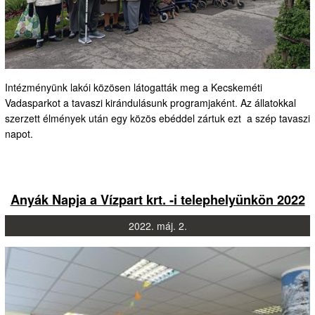
Intézményünk lakói közösen látogatták meg a Kecskeméti
Vadasparkot a tavaszi kirándulásunk programjaként. Az állatokkal
szerzett élmények után egy közös ebéddel zártuk ezt a szép tavaszi
napot.
Anyák Napja a Vízpart krt. -i telephelyünkön 2022
2022.
máj.
2.