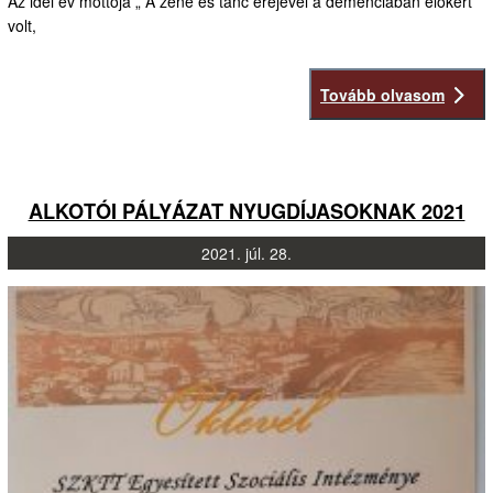
Az idei év mottója „ A zene és tánc erejével a demenciában élőkért”
volt,
Tovább olvasom
ALKOTÓI PÁLYÁZAT NYUGDÍJASOKNAK 2021
2021.
júl.
28.