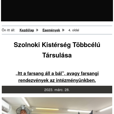
csapatának kreatív programjai.
Ön itt áll:
Kezdőlap
Események
4. oldal
Szolnoki Kistérség Többcélú
Társulása
„Itt a farsang áll a bál”, avagy farsangi
rendezvények az intézményünkben.
2023.
márc.
28.