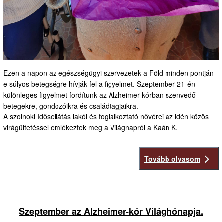
Ezen a napon az egészségügyi szervezetek a Föld minden pontján
e súlyos betegségre hívják fel a figyelmet. Szeptember 21-én
különleges figyelmet fordítunk az Alzheimer-kórban szenvedő
betegekre, gondozóikra és családtagjaikra.
A szolnoki Idősellátás lakói és foglalkoztató nővérei az idén közös
virágültetéssel emlékeztek meg a Világnapról a Kaán K.
Tovább olvasom
Szeptember az Alzheimer-kór Világhónapja.