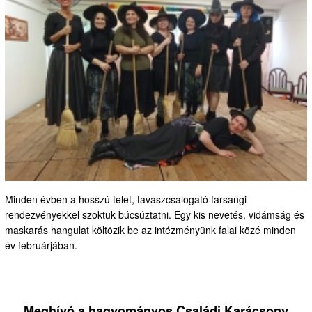
Minden évben a hosszú telet, tavaszcsalogató farsangi
rendezvényekkel szoktuk búcsúztatni. Egy kis nevetés, vidámság és
maskarás hangulat költözik be az intézményünk falai közé minden
év februárjában.
Meghívó a hagyományos Családi Karácsony