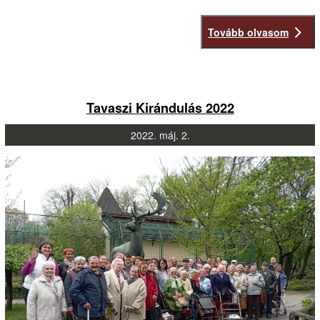
Tovább olvasom
Tavaszi Kirándulás 2022
2022.
máj.
2.