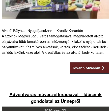
Alkotói Pályázat Nyugdíjasoknak – Kreatív Karantén
A Szolnok Megyei Jogú Város támogatásával meghirdetett alkotói
pályázatra több témakörben az intézményünk lakói is nyújtottak be
pályaműveket. Kézműves alkotások, versek, elbeszélések kerültek ki
az idős lakóink keze alól. A kreativitás és az alkotói kedv kortalan,
Tovább olvasom
Adventvárás művészetterápiával – Időseink
gondolatai az Ünnepről
2020.
dec.
22.