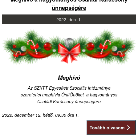
ünnepségére
2022.
dec.
1.
Meghívó
Az SZKTT Egyesített Szociális Intézménye
szeretettel meghívja Önt/Önöket a hagyományos
Családi Karácsony ünnepségére
2022. december 12. hétfő, 09.30 óra
1.
Tovább olvasom