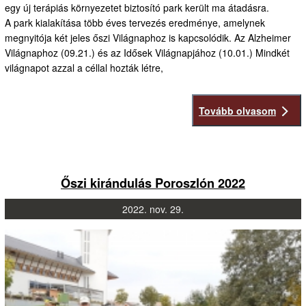
egy új terápiás környezetet biztosító park került ma átadásra.
A park kialakítása több éves tervezés eredménye, amelynek
megnyitója két jeles őszi Világnaphoz is kapcsolódik. Az Alzheimer
Világnaphoz (09.21.) és az Idősek Világnapjához (10.01.) Mindkét
világnapot azzal a céllal hozták létre,
Tovább olvasom
Őszi kirándulás Poroszlón 2022
2022.
nov.
29.