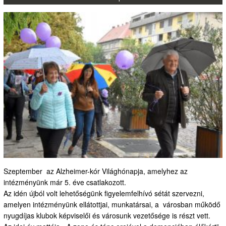
Szeptember az Alzheimer-kór Világhónapja, amelyhez az
intézményünk már 5. éve csatlakozott.
Az idén újból volt lehetőségünk figyelemfelhívó sétát szervezni,
amelyen intézményünk ellátottjai, munkatársai, a városban működő
nyugdíjas klubok képviselői és városunk vezetősége is részt vett.