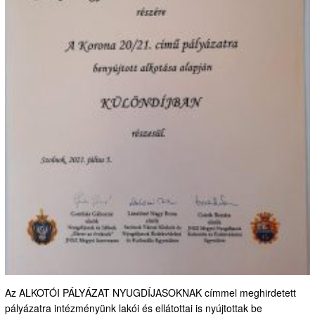
Az ALKOTÓI PÁLYÁZAT NYUGDÍJASOKNAK címmel meghirdetett
pályázatra intézményünk lakói és ellátottai is nyújtottak be