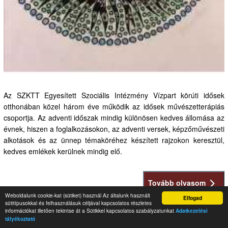
Az SZKTT Egyesített Szociális Intézmény Vízpart körúti idősek
otthonában közel három éve működik az idősek művészetterápiás
csoportja. Az adventi időszak mindig különösen kedves állomása az
évnek, hiszen a foglalkozásokon, az adventi versek, képzőművészeti
alkotások és az ünnep témaköréhez készített rajzokon keresztül,
kedves emlékek kerülnek mindig elő.
Tovább olvasom
Weboldalunk cookie-kat (sütiket) használ Az általunk használt
Elfogad
sütitípusokkal és felhasználásuk céljával kapcsolatos részletes
információkat illetően tekintse át a Sütikkel kapcsolatos szabályzatunkat
Adatkezelési
tályékoztató