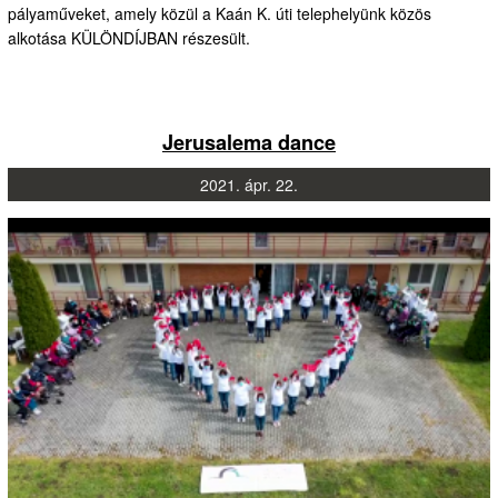
pályaműveket, amely közül a Kaán K. úti telephelyünk közös
alkotása KÜLÖNDÍJBAN részesült.
Jerusalema dance
2021.
ápr.
22.