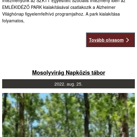
Intézményünk az SZKTT Egyesített Szociális Intézmény idén az
EMLÉKIDÉZŐ PARK kialakításával csatlakozik a Alzheimer
Világhónap figyelemfelhívó programjaihoz. A park kialakítása
folyamatos,
Tovább olvasom
Mosolyvirág Napközis tábor
2022.
aug.
25.