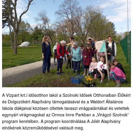
A Vízpart krt.i idősotthon lakói a Szolnoki Idősek Otthonaiban Élőkért
és Dolgozókért Alapítvány támogatásával és a Waldorf Általános
Iskola diákjaival közösen ültettek tavaszi virágpalántákat és vetettek
egynyári virágmagokat az Ormos Imre Parkban a „Virágzó Szolnok”
program keretében. A program koordinálása A Jólét Alapítvány
elnökének közreműködésével valósult meg.